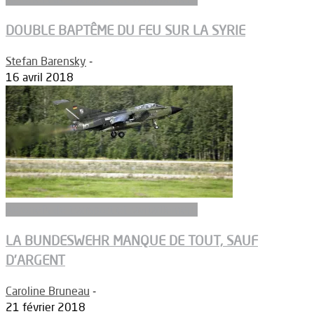
DOUBLE BAPTÊME DU FEU SUR LA SYRIE
Stefan Barensky
-
16 avril 2018
Aeronefs de transport et ravitaillement
LA BUNDESWEHR MANQUE DE TOUT, SAUF
D’ARGENT
Caroline Bruneau
-
21 février 2018