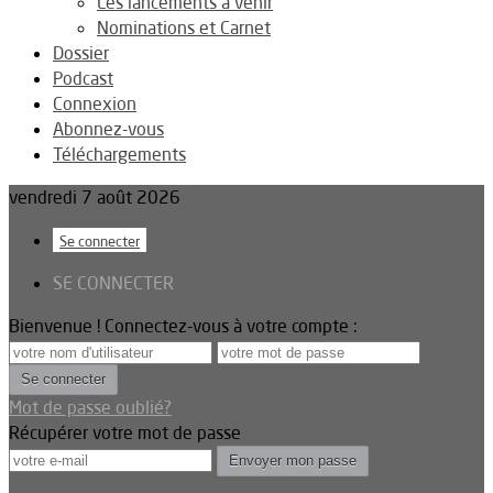
Les lancements à venir
Nominations et Carnet
Dossier
Podcast
Connexion
Abonnez-vous
Téléchargements
vendredi 7 août 2026
Se connecter
SE CONNECTER
Bienvenue ! Connectez-vous à votre compte :
Mot de passe oublié?
Récupérer votre mot de passe