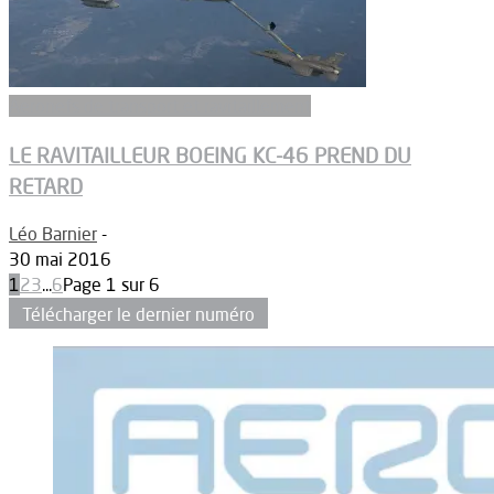
Aeronefs de transport et ravitaillement
LE RAVITAILLEUR BOEING KC-46 PREND DU
RETARD
Léo Barnier
-
30 mai 2016
1
2
3
...
6
Page 1 sur 6
Télécharger le dernier numéro