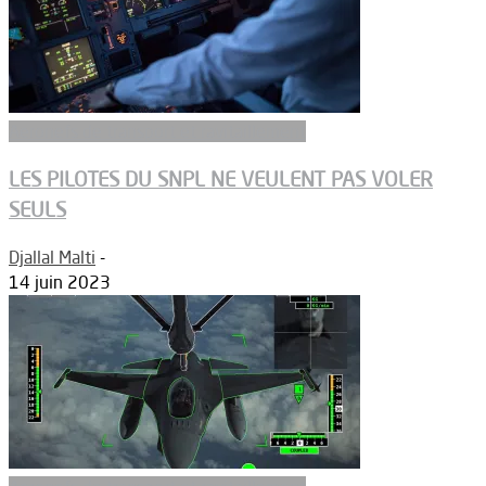
Aeronefs de transport et ravitaillement
LES PILOTES DU SNPL NE VEULENT PAS VOLER
SEULS
Djallal Malti
-
14 juin 2023