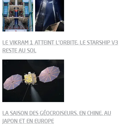
LE VIKRAM 1 ATTEINT L’ORBITE, LE STARSHIP V3
RESTE AU SOL
LA SAISON DES GÉOCROISEURS, EN CHINE, AU
JAPON ET EN EUROPE