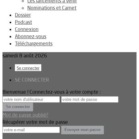
Les lancements à venir
Nominations et Carnet
Dossier
Podcast
Connexion
Abonnez-vous
Téléchargements
samedi 8 août 2026
Se connecter
SE CONNECTER
Bienvenue ! Connectez-vous à votre compte :
Mot de passe oublié?
Récupérer votre mot de passe