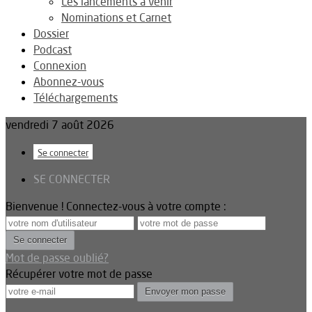
Les lancements à venir
Nominations et Carnet
Dossier
Podcast
Connexion
Abonnez-vous
Téléchargements
vendredi 7 août 2026
Se connecter
SE CONNECTER
Bienvenue ! Connectez-vous à votre compte :
Mot de passe oublié?
Récupérer votre mot de passe