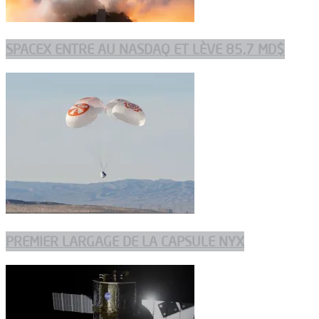
SPACEX ENTRE AU NASDAQ ET LÈVE 85,7 MD$
PREMIER LARGAGE DE LA CAPSULE NYX