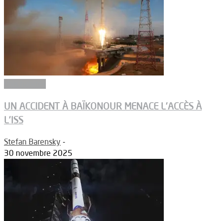
Vols habités
UN ACCIDENT À BAÏKONOUR MENACE L’ACCÈS À
L’ISS
Stefan Barensky
-
30 novembre 2025