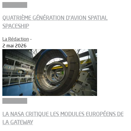
Vols habités
QUATRIÈME GÉNÉRATION D’AVION SPATIAL
SPACESHIP
La Rédaction
-
2 mai 2026
Vols habités
LA NASA CRITIQUE LES MODULES EUROPÉENS DE
LA GATEWAY