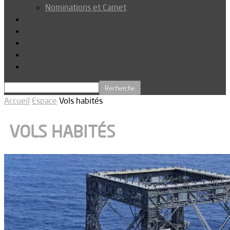
Nominations et Carnet
Dossier
Podcast
Connexion
Abonnez-vous
Téléchargements
Accueil
Espace
Vols habités
VOLS HABITÉS