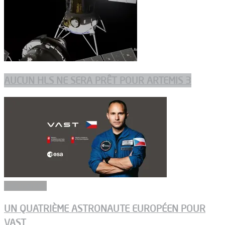
AUCUN HLS NE SERA PRÊT POUR ARTEMIS 3
Vols habités
UN QUATRIÈME ASTRONAUTE EUROPÉEN POUR
VAST