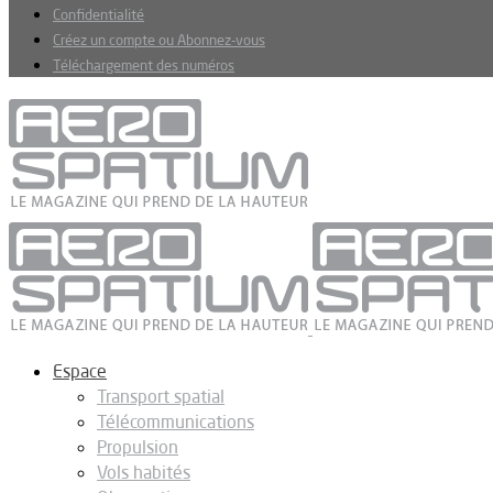
Confidentialité
Créez un compte ou Abonnez-vous
Téléchargement des numéros
Espace
Transport spatial
Télécommunications
Propulsion
Vols habités