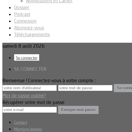
Nominations et Carnet
Dossier
Podcast
Connexion
Abonnez-vous
Téléchargements
samedi 8 août 2026
Se connecter
SE CONNECTER
Bienvenue ! Connectez-vous à votre compte :
Mot de passe oublié?
Récupérer votre mot de passe
Contact
Mentions légales