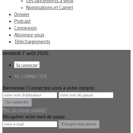
Les lancements à venir
Nominations et Carnet
Dossier
Podcast
Connexion
Abonnez-vous
Téléchargements
vendredi 7 août 2026
Se connecter
SE CONNECTER
Bienvenue ! Connectez-vous à votre compte :
Mot de passe oublié?
Récupérer votre mot de passe