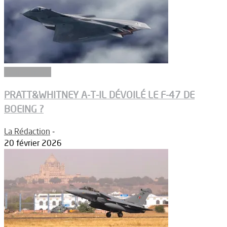
Equipements
PRATT&WHITNEY A-T-IL DÉVOILÉ LE F-47 DE
BOEING ?
La Rédaction
-
20 février 2026