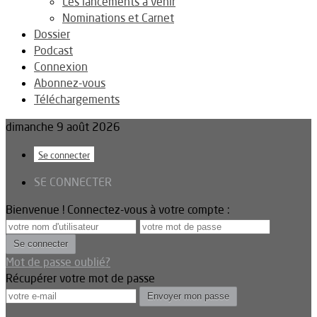
Les lancements à venir
Nominations et Carnet
Dossier
Podcast
Connexion
Abonnez-vous
Téléchargements
dimanche 9 août 2026
Se connecter
SE CONNECTER
Bienvenue ! Connectez-vous à votre compte :
Mot de passe oublié?
Récupérer votre mot de passe