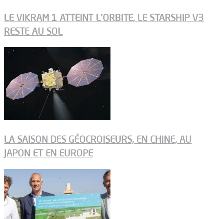
LE VIKRAM 1 ATTEINT L’ORBITE, LE STARSHIP V3
RESTE AU SOL
LA SAISON DES GÉOCROISEURS, EN CHINE, AU
JAPON ET EN EUROPE