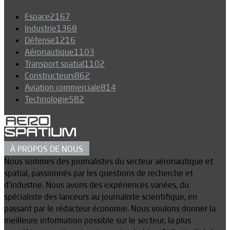
Espace
2167
Industrie
1368
Défense
1216
Aéronautique
1103
Transport spatial
1102
Constructeurs
862
Aviation commerciale
814
Technologie
582
À PROPOS DE NOUS
Nous sommes des journalistes du secteur aéronautique et
spatial, passionnés par les questions de recherche et
d’industrie. Nous avons des expériences variées, du
spécialiste des lanceurs au journaliste scientifique, en
passant par le rédacteur économie. Nous voulons donner la
meilleure information possible sur le secteur, la plus