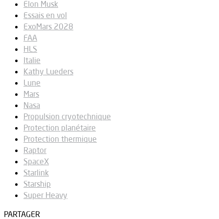
Elon Musk
Essais en vol
ExoMars 2028
FAA
HLS
Italie
Kathy Lueders
Lune
Mars
Nasa
Propulsion cryotechnique
Protection planétaire
Protection thermique
Raptor
SpaceX
Starlink
Starship
Super Heavy
PARTAGER