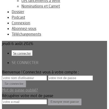
Les lancements à venir
Nominations et Carnet
Dossier
Podcast
Connexion
Abonnez-vous
Téléchargements
jeudi 6 août 2026
Se connecter
SE CONNECTER
Bienvenue ! Connectez-vous à votre compte :
Mot de passe oublié?
Récupérer votre mot de passe