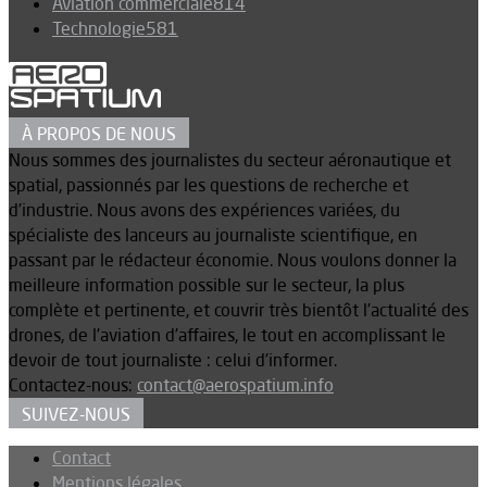
Aviation commerciale
814
Technologie
581
À PROPOS DE NOUS
Nous sommes des journalistes du secteur aéronautique et
spatial, passionnés par les questions de recherche et
d’industrie. Nous avons des expériences variées, du
spécialiste des lanceurs au journaliste scientifique, en
passant par le rédacteur économie. Nous voulons donner la
meilleure information possible sur le secteur, la plus
complète et pertinente, et couvrir très bientôt l’actualité des
drones, de l’aviation d’affaires, le tout en accomplissant le
devoir de tout journaliste : celui d’informer.
Contactez-nous:
contact@aerospatium.info
SUIVEZ-NOUS
Contact
Mentions légales