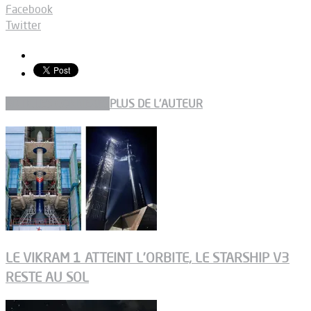
Facebook
Twitter
ARTICLES CONNEXES
PLUS DE L'AUTEUR
LE VIKRAM 1 ATTEINT L’ORBITE, LE STARSHIP V3
RESTE AU SOL