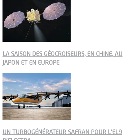
LA SAISON DES GÉOCROISEURS, EN CHINE, AU
JAPON ET EN EUROPE
UN TURBOGÉNÉRATEUR SAFRAN POUR L’EL9