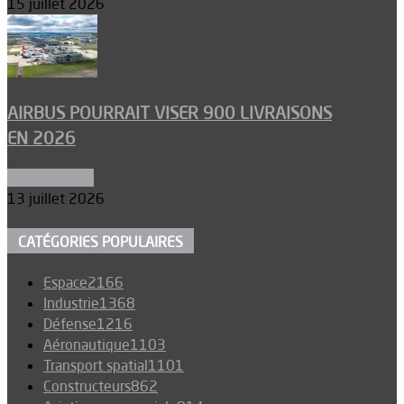
15 juillet 2026
AIRBUS POURRAIT VISER 900 LIVRAISONS
EN 2026
Aéronautique
13 juillet 2026
CATÉGORIES POPULAIRES
Espace
2166
Industrie
1368
Défense
1216
Aéronautique
1103
Transport spatial
1101
Constructeurs
862