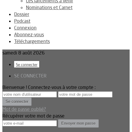
Les lancements à venir
Nominations et Carnet
Dossier
Podcast
Connexion
Abonnez-vous
Téléchargements
samedi 8 août 2026
Se connecter
SE CONNECTER
Bienvenue ! Connectez-vous à votre compte :
Mot de passe oublié?
Récupérer votre mot de passe