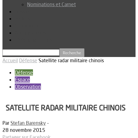
Nominations et Carnet
Dossier
Podcast
Connexion
Abonnez-vous
Téléchargements
Accueil
Défense
Satellite radar militaire chinois
Défense
Espace
Observation
SATELLITE RADAR MILITAIRE CHINOIS
Par
Stefan Barensky
-
28 novembre 2015
Partager sur Facebook