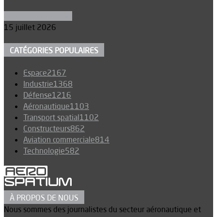
Aéronefs de combat
15 juillet 2026
CATÉGORIES POPULAIRES
Espace
2167
Industrie
1368
Défense
1216
Aéronautique
1103
Transport spatial
1102
Constructeurs
862
Aviation commerciale
814
Technologie
582
À PROPOS DE NOUS
Nous sommes des journalistes du secteur aéronautique et