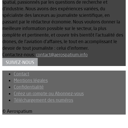
spatial, passionnés par les questions de recherche et
d’industrie. Nous avons des expériences variées, du
spécialiste des lanceurs au journaliste scientifique, en
passant par le rédacteur économie. Nous voulons donner la
meilleure information possible sur le secteur, la plus
complète et pertinente, et couvrir très bientôt l’actualité des
drones, de l’aviation d’affaires, le tout en accomplissant le
devoir de tout journaliste : celui d’informer.
Contactez-nous:
contact@aerospatium.info
SUIVEZ-NOUS
Contact
Mentions légales
Confidentialité
Créez un compte ou Abonnez-vous
Téléchargement des numéros
© Aerospatium