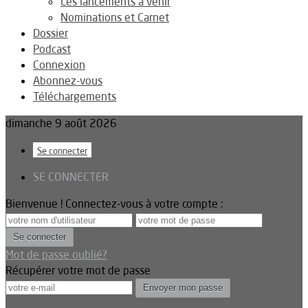
Les lancements à venir
Nominations et Carnet
Dossier
Podcast
Connexion
Abonnez-vous
Téléchargements
dimanche 9 août 2026
Se connecter
SE CONNECTER
Bienvenue ! Connectez-vous à votre compte :
Mot de passe oublié?
Récupérer votre mot de passe