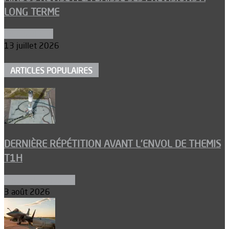
LONG TERME
Aéronautique
13 juillet 2026
ARTICLES POPULAIRES
DERNIÈRE RÉPÉTITION AVANT L’ENVOL DE THEMIS
T1H
Ergols et carburants
3 août 2026