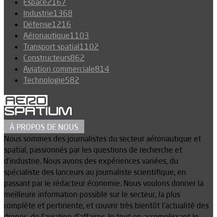
Espace
2167
Industrie
1368
Défense
1216
Aéronautique
1103
Transport spatial
1102
Constructeurs
862
Aviation commerciale
814
Technologie
582
À PROPOS DE NOUS
Nous sommes des journalistes du secteur aéronautique et
spatial, passionnés par les questions de recherche et
d’industrie. Nous avons des expériences variées, du
spécialiste des lanceurs au journaliste scientifique, en
passant par le rédacteur économie. Nous voulons donner la
meilleure information possible sur le secteur, la plus
complète et pertinente, et couvrir très bientôt l’actualité des
drones, de l’aviation d’affaires, le tout en accomplissant le