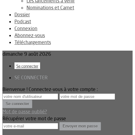
Les lancements à venir
Nominations et Carnet
Dossier
Podcast
Connexion
Abonnez-vous
Téléchargements
dimanche 9 août 2026
Se connecter
SE CONNECTER
Bienvenue ! Connectez-vous à votre compte :
Mot de passe oublié?
Récupérer votre mot de passe