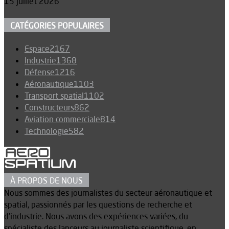
15 juillet 2026
CATÉGORIES POPULAIRES
Espace
2167
Industrie
1368
Défense
1216
Aéronautique
1103
Transport spatial
1102
Constructeurs
862
Aviation commerciale
814
Technologie
582
À PROPOS DE NOUS
Nous sommes des journalistes du secteur aéronautique et
spatial, passionnés par les questions de recherche et
d’industrie. Nous avons des expériences variées, du
spécialiste des lanceurs au journaliste scientifique, en