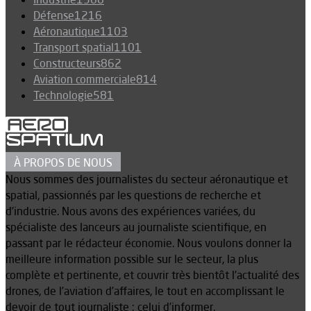
Défense
1216
Aéronautique
1103
Transport spatial
1101
Constructeurs
862
Aviation commerciale
814
Technologie
581
À PROPOS DE NOUS
Nous sommes des journalistes du secteur aéronautique et
spatial, passionnés par les questions de recherche et
d’industrie. Nous avons des expériences variées, du
spécialiste des lanceurs au journaliste scientifique, en
passant par le rédacteur économie. Nous voulons donner la
meilleure information possible sur le secteur, la plus
complète et pertinente, et couvrir très bientôt l’actualité des
drones, de l’aviation d’affaires, le tout en accomplissant le
devoir de tout journaliste : celui d’informer.