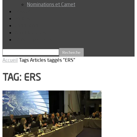
Nominations et Carnet
Dossier
Podcast
Connexion
Abonnez-vous
Téléchargements
Accueil
Tags
Articles taggés "ERS"
TAG: ERS