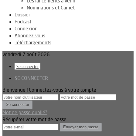
Les lancements à venir
Nominations et Carnet
Dossier
Podcast
Connexion
Abonnez-vous
Téléchargements
vendredi 7 août 2026
Se connecter
SE CONNECTER
Bienvenue ! Connectez-vous à votre compte :
Mot de passe oublié?
Récupérer votre mot de passe