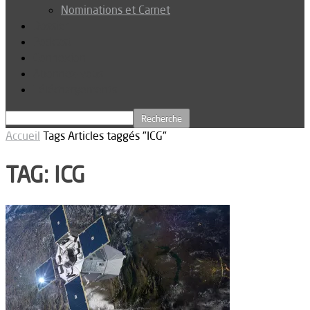
Nominations et Carnet
Dossier
Podcast
Connexion
Abonnez-vous
Téléchargements
Accueil
Tags
Articles taggés "ICG"
TAG: ICG