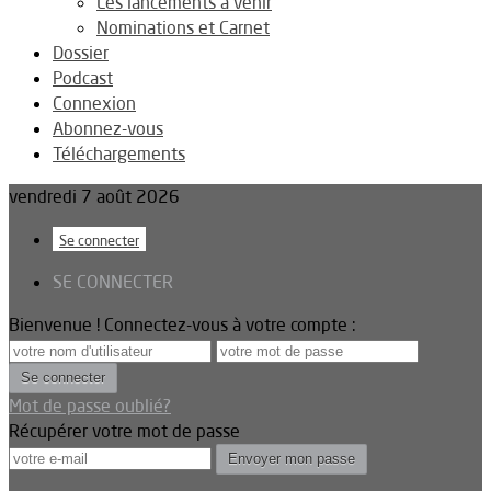
Les lancements à venir
Nominations et Carnet
Dossier
Podcast
Connexion
Abonnez-vous
Téléchargements
vendredi 7 août 2026
Se connecter
SE CONNECTER
Bienvenue ! Connectez-vous à votre compte :
Mot de passe oublié?
Récupérer votre mot de passe