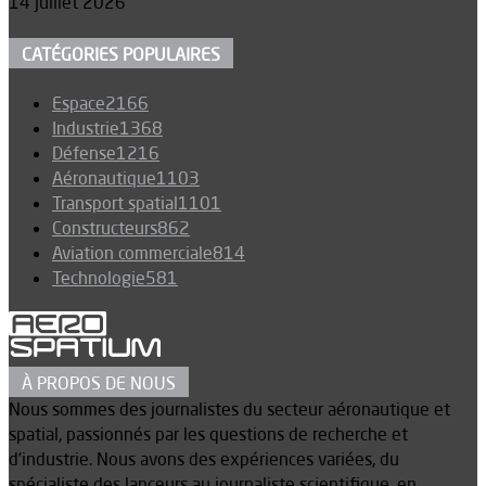
14 juillet 2026
CATÉGORIES POPULAIRES
Espace
2166
Industrie
1368
Défense
1216
Aéronautique
1103
Transport spatial
1101
Constructeurs
862
Aviation commerciale
814
Technologie
581
À PROPOS DE NOUS
Nous sommes des journalistes du secteur aéronautique et
spatial, passionnés par les questions de recherche et
d’industrie. Nous avons des expériences variées, du
spécialiste des lanceurs au journaliste scientifique, en