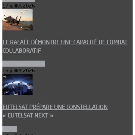
17 juillet 2026
LE RAFALE DÉMONTRE UNE CAPACITÉ DE COMBAT
COLLABORATIF
Aéronefs de combat
15 juillet 2026
EUTELSAT PRÉPARE UNE CONSTELLATION
« EUTELSAT NEXT »
Espace