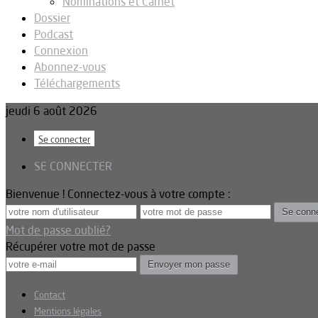
Nominations et Carnet
Dossier
Podcast
Connexion
Abonnez-vous
Téléchargements
jeudi 6 août 2026
Se connecter
SE CONNECTER
Bienvenue ! Connectez-vous à votre compte :
Mot de passe oublié?
Récupérer votre mot de passe
Contact
Mentions légales