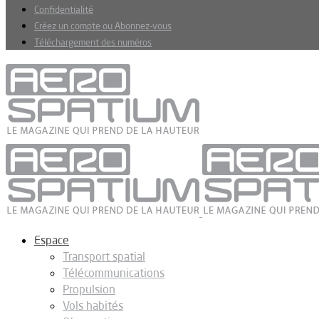
Confidentialité
Créez un compte ou Abonnez-vous
Téléchargement des numéros
Espace
Transport spatial
Télécommunications
Propulsion
Vols habités