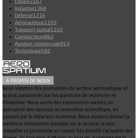
Espace
2167
Industrie
1368
Défense
1216
Aéronautique
1103
Transport spatial
1102
Constructeurs
862
Aviation commerciale
814
Technologie
582
À PROPOS DE NOUS
Nous sommes des journalistes du secteur aéronautique et
spatial, passionnés par les questions de recherche et
d’industrie. Nous avons des expériences variées, du
spécialiste des lanceurs au journaliste scientifique, en
passant par le rédacteur économie. Nous voulons donner la
meilleure information possible sur le secteur, la plus
complète et pertinente, et couvrir très bientôt l’actualité des
drones, de l’aviation d’affaires, le tout en accomplissant le