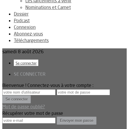
Les lancements à venir
Nominations et Carnet
Dossier
Podcast
Connexion
Abonnez-vous
Téléchargements
samedi 8 août 2026
Se connecter
SE CONNECTER
Bienvenue ! Connectez-vous à votre compte :
Mot de passe oublié?
Récupérer votre mot de passe