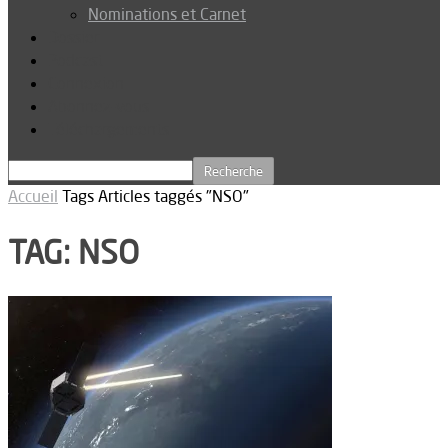
Nominations et Carnet
Dossier
Podcast
Connexion
Abonnez-vous
Téléchargements
Accueil
Tags
Articles taggés "NSO"
TAG: NSO