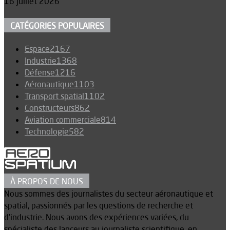
16 juillet 2026
CATÉGORIES POPULAIRES
Espace
2167
Industrie
1368
Défense
1216
Aéronautique
1103
Transport spatial
1102
Constructeurs
862
Aviation commerciale
814
Technologie
582
À PROPOS DE NOUS
Nous sommes des journalistes du secteur aéronautique et
spatial, passionnés par les questions de recherche et
d’industrie. Nous avons des expériences variées, du
spécialiste des lanceurs au journaliste scientifique, en