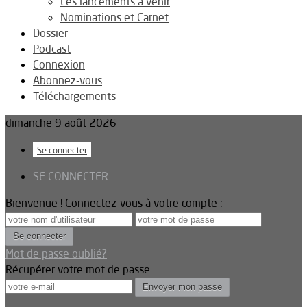
Les lancements à venir
Nominations et Carnet
Dossier
Podcast
Connexion
Abonnez-vous
Téléchargements
dimanche 9 août 2026
Se connecter
SE CONNECTER
Bienvenue ! Connectez-vous à votre compte :
Mot de passe oublié?
Récupérer votre mot de passe