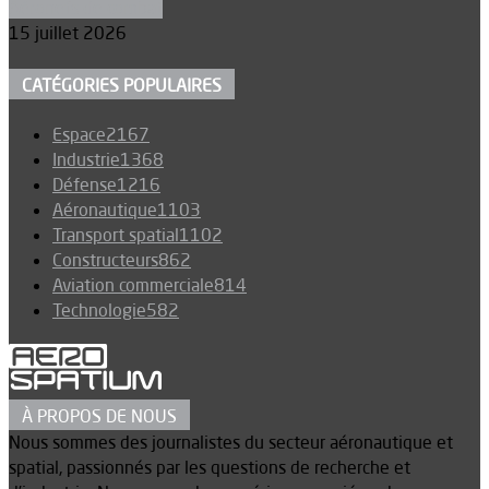
Aéronefs de combat
15 juillet 2026
CATÉGORIES POPULAIRES
Espace
2167
Industrie
1368
Défense
1216
Aéronautique
1103
Transport spatial
1102
Constructeurs
862
Aviation commerciale
814
Technologie
582
À PROPOS DE NOUS
Nous sommes des journalistes du secteur aéronautique et
spatial, passionnés par les questions de recherche et