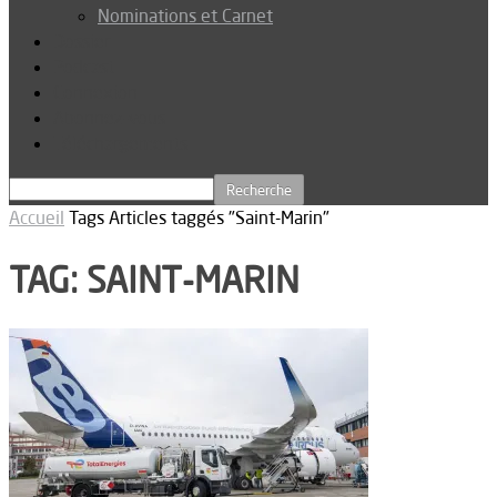
Nominations et Carnet
Dossier
Podcast
Connexion
Abonnez-vous
Téléchargements
Accueil
Tags
Articles taggés "Saint-Marin"
TAG: SAINT-MARIN