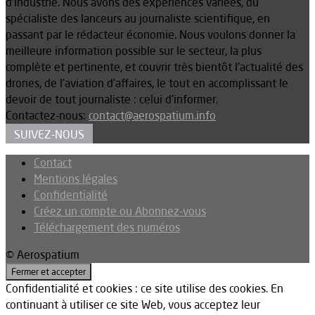
d’industrie. Nous avons des expériences variées, du
spécialiste des lanceurs au journaliste scientifique, en
passant par le rédacteur économie. Nous voulons donner la
meilleure information possible sur le secteur, la plus
complète et pertinente, et couvrir très bientôt l’actualité des
drones, de l’aviation d’affaires, le tout en accomplissant le
devoir de tout journaliste : celui d’informer.
Contactez-nous:
contact@aerospatium.info
SUIVEZ-NOUS
Contact
Mentions légales
Confidentialité
Créez un compte ou Abonnez-vous
Téléchargement des numéros
© Aerospatium
Confidentialité et cookies : ce site utilise des cookies. En
continuant à utiliser ce site Web, vous acceptez leur