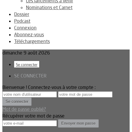
Les lancements à venir
Nominations et Carnet
Dossier
Podcast
Connexion
Abonnez-vous
Téléchargements
dimanche 9 août 2026
Se connecter
SE CONNECTER
Bienvenue ! Connectez-vous à votre compte :
Mot de passe oublié?
Récupérer votre mot de passe