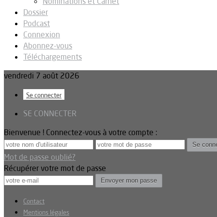
Nominations et Carnet
Dossier
Podcast
Connexion
Abonnez-vous
Téléchargements
vendredi 7 août 2026
Se connecter
SE CONNECTER
Bienvenue ! Connectez-vous à votre compte :
Mot de passe oublié?
Récupérer votre mot de passe
Contact
Mentions légales