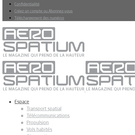
Confidentialité
Créez un compte ou Abonnez-vous
Téléchargement des numéros
Espace
Transport spatial
Télécommunications
Propulsion
Vols habités