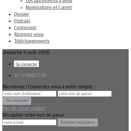
Les lancements à venir
Nominations et Carnet
Dossier
Podcast
Connexion
Abonnez-vous
Téléchargements
dimanche 9 août 2026
Se connecter
SE CONNECTER
Bienvenue ! Connectez-vous à votre compte :
Mot de passe oublié?
Récupérer votre mot de passe