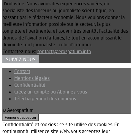
d’industrie. Nous avons des expériences variées, du
spécialiste des lanceurs au journaliste scientifique, en
passant par le rédacteur économie. Nous voulons donner la
meilleure information possible sur le secteur, la plus
complète et pertinente, et couvrir très bientôt l’actualité des
drones, de l’aviation d’affaires, le tout en accomplissant le
devoir de tout journaliste : celui d’informer.
Contactez-nous:
contact@aerospatium.info
SUIVEZ-NOUS
Contact
Mentions légales
Confidentialité
Créez un compte ou Abonnez-vous
Téléchargement des numéros
© Aerospatium
Confidentialité et cookies : ce site utilise des cookies. En
continuant à utiliser ce site Web, vous acceptez leur