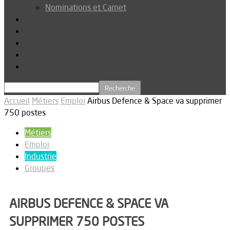
Nominations et Carnet
Dossier
Podcast
Connexion
Abonnez-vous
Téléchargements
Accueil
Métiers
Emploi
Airbus Defence & Space va supprimer
750 postes
Métiers
Emploi
Industrie
Groupes
AIRBUS DEFENCE & SPACE VA
SUPPRIMER 750 POSTES