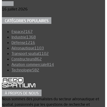
Espace
16 juillet 2026
CATÉGORIES POPULAIRES
Espace
2167
Industrie
1368
Défense
1216
Aéronautique
1103
Transport spatial
1102
Constructeurs
862
Aviation commerciale
814
Technologie
582
À PROPOS DE NOUS
Nous sommes des journalistes du secteur aéronautique et
spatial, passionnés par les questions de recherche et