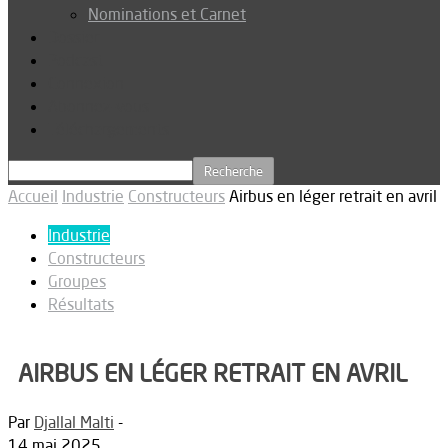
Nominations et Carnet
Dossier
Podcast
Connexion
Abonnez-vous
Téléchargements
Accueil
Industrie
Constructeurs
Airbus en léger retrait en avril
Industrie
Constructeurs
Groupes
Résultats
AIRBUS EN LÉGER RETRAIT EN AVRIL
Par
Djallal Malti
-
14 mai 2025