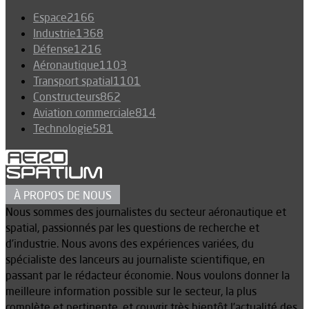
Espace
2166
Industrie
1368
Défense
1216
Aéronautique
1103
Transport spatial
1101
Constructeurs
862
Aviation commerciale
814
Technologie
581
À PROPOS DE NOUS
Nous sommes des journalistes du secteur aéronautique et
spatial, passionnés par les questions de recherche et
d’industrie. Nous avons des expériences variées, du
spécialiste des lanceurs au journaliste scientifique, en
passant par le rédacteur économie. Nous voulons donner la
meilleure information possible sur le secteur, la plus
complète et pertinente, et couvrir très bientôt l’actualité des