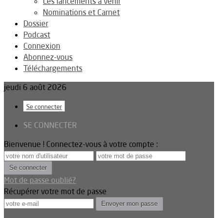
Les lancements à venir
Nominations et Carnet
Dossier
Podcast
Connexion
Abonnez-vous
Téléchargements
jeudi 6 août 2026
Se connecter
SE CONNECTER
Bienvenue ! Connectez-vous à votre compte :
Mot de passe oublié?
Récupérer votre mot de passe