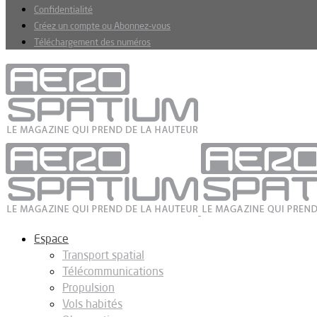
Confidentialité
Créez un compte ou Abonnez-vous
Téléchargement des numéros
Espace
Transport spatial
Télécommunications
Propulsion
Vols habités