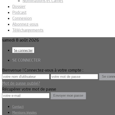
Nominations et Carnet
Dossier
Podcast
Connexion
Abonnez-vous
Téléchargements
samedi 8 août 2026
Se connecter
SE CONNECTER
Bienvenue ! Connectez-vous à votre compte :
Mot de passe oublié?
Récupérer votre mot de passe
Contact
Mentions légales