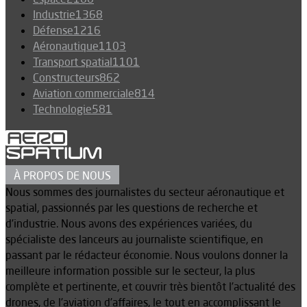
Industrie
1368
Défense
1216
Aéronautique
1103
Transport spatial
1101
Constructeurs
862
Aviation commerciale
814
Technologie
581
À PROPOS DE NOUS
Nous sommes des journalistes du secteur aéronautique et
spatial, passionnés par les questions de recherche et
d’industrie. Nous avons des expériences variées, du
spécialiste des lanceurs au journaliste scientifique, en
passant par le rédacteur économie. Nous voulons donner la
meilleure information possible sur le secteur, la plus
complète et pertinente, et couvrir très bientôt l’actualité des
drones, de l’aviation d’affaires, le tout en accomplissant le