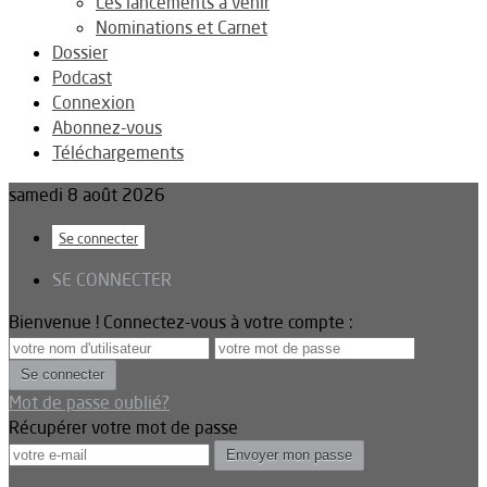
Les lancements à venir
Nominations et Carnet
Dossier
Podcast
Connexion
Abonnez-vous
Téléchargements
samedi 8 août 2026
Se connecter
SE CONNECTER
Bienvenue ! Connectez-vous à votre compte :
Mot de passe oublié?
Récupérer votre mot de passe