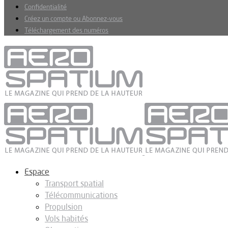
Confidentialité
Créez un compte ou Abonnez-vous
Téléchargement des numéros
Espace
Transport spatial
Télécommunications
Propulsion
Vols habités