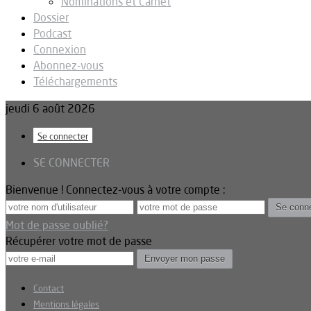
Nominations et Carnet
Dossier
Podcast
Connexion
Abonnez-vous
Téléchargements
jeudi 6 août 2026
Se connecter
SE CONNECTER
Bienvenue ! Connectez-vous à votre compte :
Mot de passe oublié?
Récupérer votre mot de passe
Contact
Mentions légales