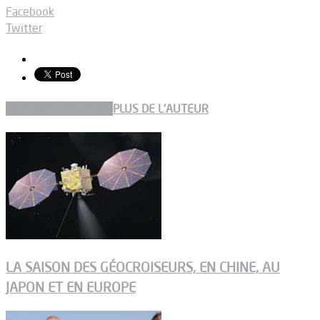
Facebook
Twitter
ARTICLES CONNEXES
PLUS DE L'AUTEUR
LA SAISON DES GÉOCROISEURS, EN CHINE, AU
JAPON ET EN EUROPE