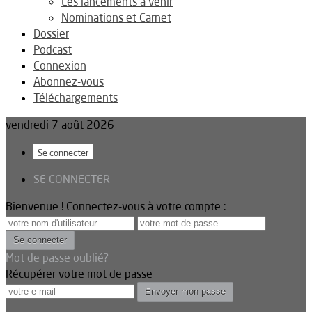
Les lancements à venir
Nominations et Carnet
Dossier
Podcast
Connexion
Abonnez-vous
Téléchargements
vendredi 7 août 2026
Se connecter
SE CONNECTER
Bienvenue ! Connectez-vous à votre compte :
Mot de passe oublié?
Récupérer votre mot de passe