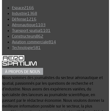
Espace
2166
Industrie
1368
Défense
1216
Aéronautique
1103
Transport spatial
1101
Constructeurs
862
Aviation commerciale
814
Technologie
581
À PROPOS DE NOUS
Nous sommes des journalistes du secteur aéronautique et
spatial, passionnés par les questions de recherche et
d’industrie. Nous avons des expériences variées, du
spécialiste des lanceurs au journaliste scientifique, en
passant par le rédacteur économie. Nous voulons donner la
meilleure information possible sur le secteur, la plus