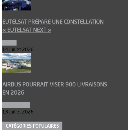
EUTELSAT PRÉPARE UNE CONSTELLATION
« EUTELSAT NEXT »
Espace
14 juillet 2026
AIRBUS POURRAIT VISER 900 LIVRAISONS
EN 2026
Aéronautique
13 juillet 2026
CATÉGORIES POPULAIRES