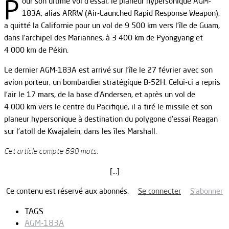
P
our son ultime vol d’essai, le planeur hypersonique AGM-
183A, alias ARRW (Air-Launched Rapid Response Weapon),
a quitté la Californie pour un vol de 9 500 km vers l’île de Guam,
dans l’archipel des Mariannes, à 3 400 km de Pyongyang et
4 000 km de Pékin.
Le dernier AGM-183A est arrivé sur l’île le 27 février avec son
avion porteur, un bombardier stratégique B-52H. Celui-ci a repris
l’air le 17 mars, de la base d’Andersen, et après un vol de
4 000 km vers le centre du Pacifique, il a tiré le missile et son
planeur hypersonique à destination du polygone d’essai Reagan
sur l’atoll de Kwajalein, dans les îles Marshall.
Cet article compte 690 mots.
[…]
Ce contenu est réservé aux abonnés.
Se connecter
S’abonner
TAGS
AGM-183A