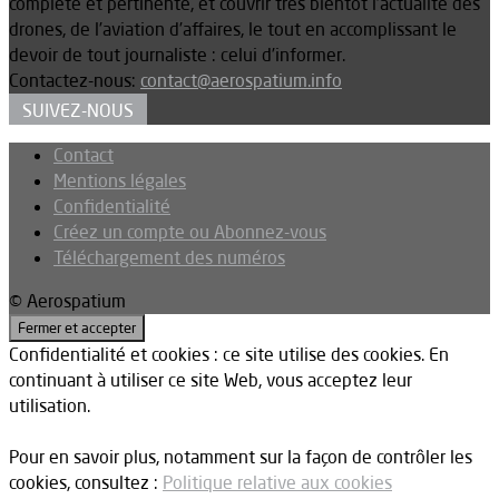
complète et pertinente, et couvrir très bientôt l’actualité des
drones, de l’aviation d’affaires, le tout en accomplissant le
devoir de tout journaliste : celui d’informer.
Contactez-nous:
contact@aerospatium.info
SUIVEZ-NOUS
Contact
Mentions légales
Confidentialité
Créez un compte ou Abonnez-vous
Téléchargement des numéros
© Aerospatium
Confidentialité et cookies : ce site utilise des cookies. En
continuant à utiliser ce site Web, vous acceptez leur
utilisation.
Pour en savoir plus, notamment sur la façon de contrôler les
cookies, consultez :
Politique relative aux cookies