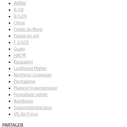
ARRW
B-1B
B-52H
Chine
Corée du Nord
Essais en vol
F-15EX
Guam
HACM
Kwajalein
Lockheed Martin
Northrop Grumman
Pentagone
Planeur hypersonique
Propulsion solide
Raytheon
Superstatoréacteur
US Air Force
PARTAGER