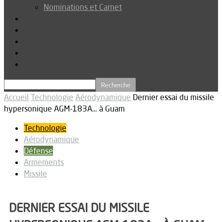
Nominations et Carnet
Dossier
Podcast
Connexion
Abonnez-vous
Téléchargements
Accueil
Technologie
Aérodynamique
Dernier essai du missile
hypersonique AGM-183A… à Guam
Technologie
Aérodynamique
Défense
Armements
Missile
DERNIER ESSAI DU MISSILE