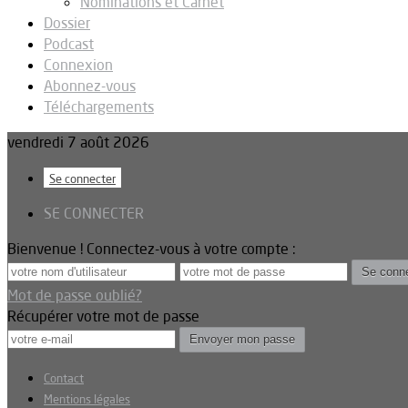
Nominations et Carnet
Dossier
Podcast
Connexion
Abonnez-vous
Téléchargements
vendredi 7 août 2026
Se connecter
SE CONNECTER
Bienvenue ! Connectez-vous à votre compte :
Mot de passe oublié?
Récupérer votre mot de passe
Contact
Mentions légales