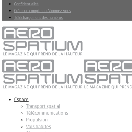
Confidentialité
Créez un compte ou Abonnez-vous
Téléchargement des numéros
Espace
Transport spatial
Télécommunications
Propulsion
Vols habités