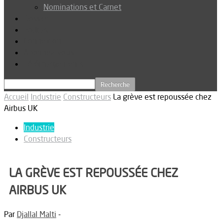
Nominations et Carnet
Dossier
Podcast
Connexion
Abonnez-vous
Téléchargements
Accueil
Industrie
Constructeurs
La grève est repoussée chez
Airbus UK
Industrie
Constructeurs
LA GRÈVE EST REPOUSSÉE CHEZ
AIRBUS UK
Par
Djallal Malti
-