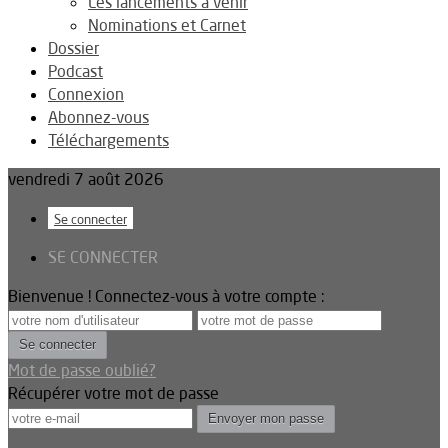
Les lancements à venir
Nominations et Carnet
Dossier
Podcast
Connexion
Abonnez-vous
Téléchargements
vendredi 7 août 2026
Se connecter
SE CONNECTER
Bienvenue ! Connectez-vous à votre compte :
Mot de passe oublié?
Récupérer votre mot de passe