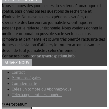
Nous sommes des journalistes du secteur aéronautique et
spatial, passionnés par les questions de recherche et
d’industrie. Nous avons des expériences variées, du
spécialiste des lanceurs au journaliste scientifique, en
passant par le rédacteur économie. Nous voulons donner la
meilleure information possible sur le secteur, la plus
complète et pertinente, et couvrir très bientôt l’actualité des
drones, de l’aviation d’affaires, le tout en accomplissant le
devoir de tout journaliste : celui d’informer.
Contactez-nous:
contact@aerospatium.info
SUIVEZ-NOUS
Contact
Mentions légales
Confidentialité
Créez un compte ou Abonnez-vous
Téléchargement des numéros
© Aerospatium