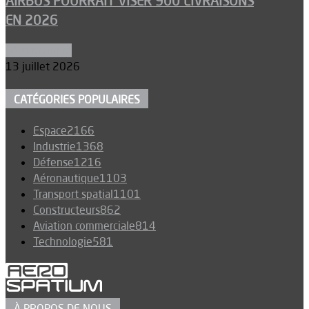
AIRBUS POURRAIT VISER 900 LIVRAISONS
EN 2026
Aéronautique
13 juillet 2026
CATÉGORIES POPULAIRES
Espace
2166
Industrie
1368
Défense
1216
Aéronautique
1103
Transport spatial
1101
Constructeurs
862
Aviation commerciale
814
Technologie
581
À PROPOS DE NOUS