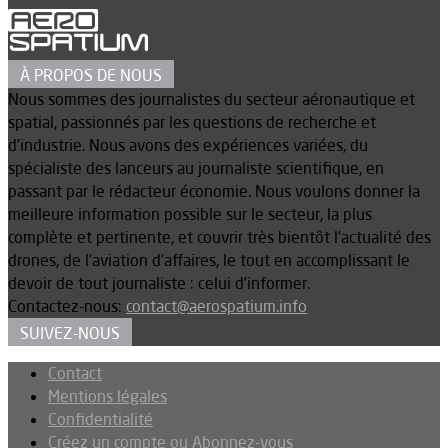
À PROPOS DE NOUS
Nous sommes des journalistes du secteur aéronautique et
spatial, passionnés par les questions de recherche et
d’industrie. Nous avons des expériences variées, du
spécialiste des lanceurs au journaliste scientifique, en
passant par le rédacteur économie. Nous voulons donner la
meilleure information possible sur le secteur, la plus
complète et pertinente, et couvrir très bientôt l’actualité des
drones, de l’aviation d’affaires, le tout en accomplissant le
devoir de tout journaliste : celui d’informer.
Contactez-nous:
contact@aerospatium.info
SUIVEZ-NOUS
Contact
Mentions légales
Confidentialité
Créez un compte ou Abonnez-vous