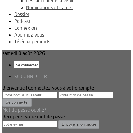
Les lancements à venir
Nominations et Carnet
Dossier
Podcast
Connexion
Abonnez-vous
Téléchargements
samedi 8 août 2026
Se connecter
SE CONNECTER
Bienvenue ! Connectez-vous à votre compte :
Mot de passe oublié?
Récupérer votre mot de passe