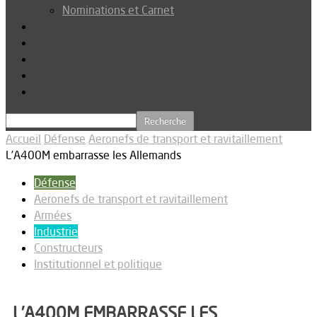
Nominations et Carnet
Dossier
Podcast
Connexion
Abonnez-vous
Téléchargements
Accueil
Défense
Aeronefs de transport et ravitaillement
L’A400M embarrasse les Allemands
Défense
Aeronefs de transport et ravitaillement
Armées
Industrie
Constructeurs
Institutionnel et politique
L’A400M EMBARRASSE LES