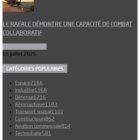
LE RAFALE DÉMONTRE UNE CAPACITÉ DE COMBAT
COLLABORATIF
Aéronefs de combat
15 juillet 2026
CATÉGORIES POPULAIRES
Espace
2166
Industrie
1368
Défense
1216
Aéronautique
1103
Transport spatial
1101
Constructeurs
862
Aviation commerciale
814
Technologie
581