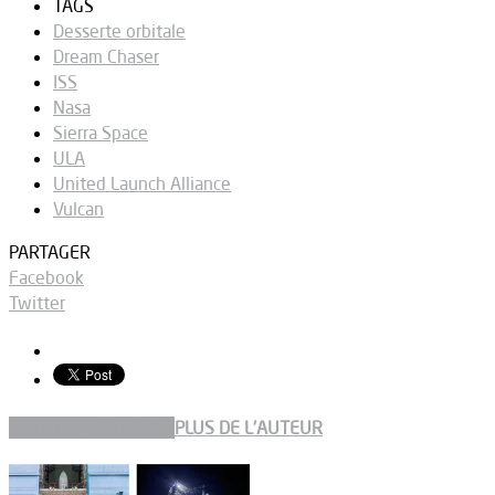
TAGS
Desserte orbitale
Dream Chaser
ISS
Nasa
Sierra Space
ULA
United Launch Alliance
Vulcan
PARTAGER
Facebook
Twitter
ARTICLES CONNEXES
PLUS DE L'AUTEUR