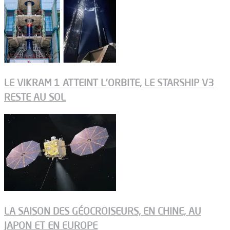
LE VIKRAM 1 ATTEINT L’ORBITE, LE STARSHIP V3
RESTE AU SOL
LA SAISON DES GÉOCROISEURS, EN CHINE, AU
JAPON ET EN EUROPE