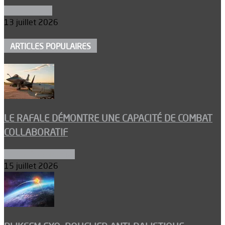
Aéronautique
13 juillet 2026
ARTICLES POPULAIRES
LE RAFALE DÉMONTRE UNE CAPACITÉ DE COMBAT
COLLABORATIF
Aéronefs de combat
15 juillet 2026