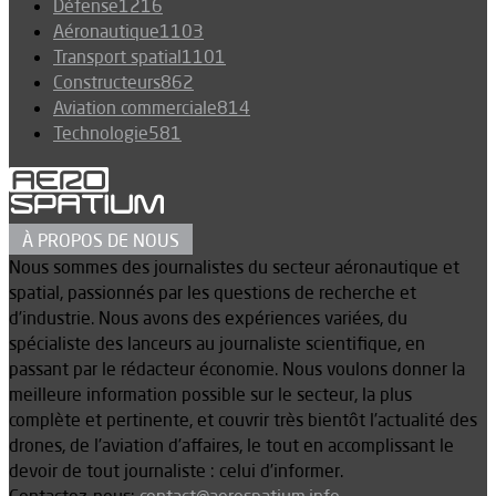
Défense
1216
Aéronautique
1103
Transport spatial
1101
Constructeurs
862
Aviation commerciale
814
Technologie
581
À PROPOS DE NOUS
Nous sommes des journalistes du secteur aéronautique et
spatial, passionnés par les questions de recherche et
d’industrie. Nous avons des expériences variées, du
spécialiste des lanceurs au journaliste scientifique, en
passant par le rédacteur économie. Nous voulons donner la
meilleure information possible sur le secteur, la plus
complète et pertinente, et couvrir très bientôt l’actualité des
drones, de l’aviation d’affaires, le tout en accomplissant le
devoir de tout journaliste : celui d’informer.
Contactez-nous:
contact@aerospatium.info