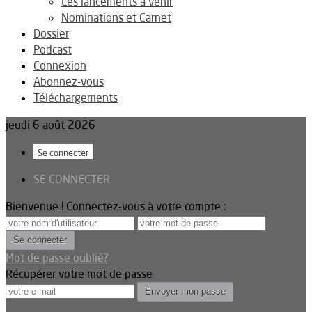
Les lancements à venir
Nominations et Carnet
Dossier
Podcast
Connexion
Abonnez-vous
Téléchargements
jeudi 6 août 2026
Se connecter
SE CONNECTER
Bienvenue ! Connectez-vous à votre compte :
Mot de passe oublié?
Récupérer votre mot de passe