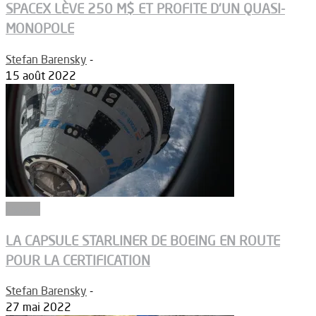
SPACEX LÈVE 250 M$ ET PROFITE D’UN QUASI-
MONOPOLE
Stefan Barensky
-
15 août 2022
Espace
LA CAPSULE STARLINER DE BOEING EN ROUTE
POUR LA CERTIFICATION
Stefan Barensky
-
27 mai 2022