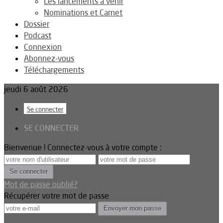
Les lancements à venir
Nominations et Carnet
Dossier
Podcast
Connexion
Abonnez-vous
Téléchargements
jeudi 6 août 2026
Se connecter
SE CONNECTER
Bienvenue ! Connectez-vous à votre compte :
Mot de passe oublié?
Récupérer votre mot de passe