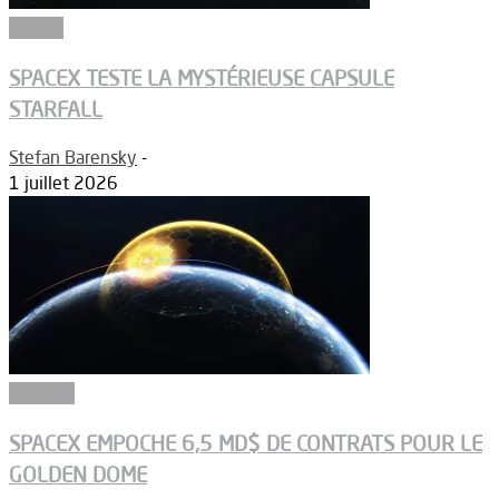
Espace
SPACEX TESTE LA MYSTÉRIEUSE CAPSULE
STARFALL
Stefan Barensky
-
1 juillet 2026
Défense
SPACEX EMPOCHE 6,5 MD$ DE CONTRATS POUR LE
GOLDEN DOME