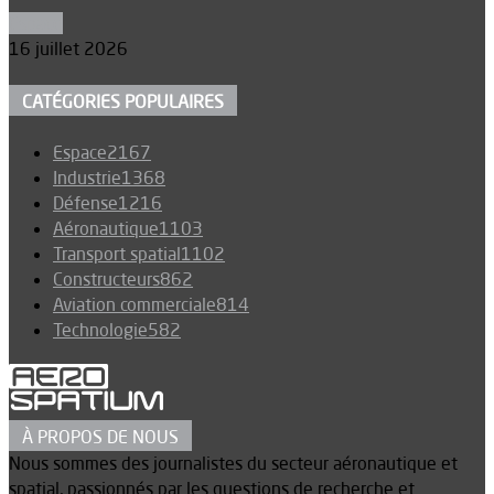
Espace
16 juillet 2026
CATÉGORIES POPULAIRES
Espace
2167
Industrie
1368
Défense
1216
Aéronautique
1103
Transport spatial
1102
Constructeurs
862
Aviation commerciale
814
Technologie
582
À PROPOS DE NOUS
Nous sommes des journalistes du secteur aéronautique et
spatial, passionnés par les questions de recherche et