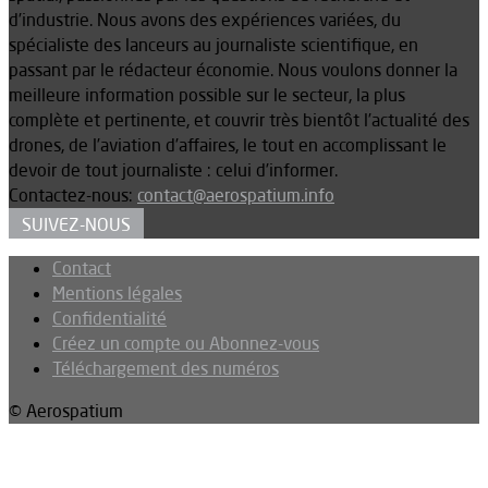
d’industrie. Nous avons des expériences variées, du
spécialiste des lanceurs au journaliste scientifique, en
passant par le rédacteur économie. Nous voulons donner la
meilleure information possible sur le secteur, la plus
complète et pertinente, et couvrir très bientôt l’actualité des
drones, de l’aviation d’affaires, le tout en accomplissant le
devoir de tout journaliste : celui d’informer.
Contactez-nous:
contact@aerospatium.info
SUIVEZ-NOUS
Contact
Mentions légales
Confidentialité
Créez un compte ou Abonnez-vous
Téléchargement des numéros
© Aerospatium