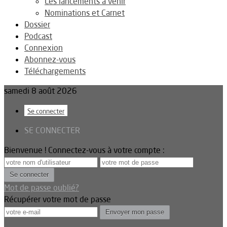
Les lancements à venir
Nominations et Carnet
Dossier
Podcast
Connexion
Abonnez-vous
Téléchargements
samedi 8 août 2026
Se connecter
SE CONNECTER
Bienvenue ! Connectez-vous à votre compte :
Mot de passe oublié?
Récupérer votre mot de passe