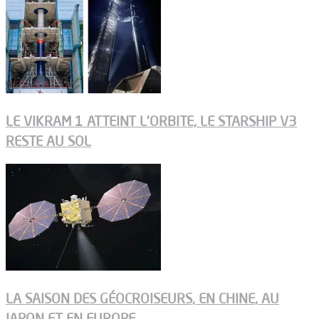
LE VIKRAM 1 ATTEINT L’ORBITE, LE STARSHIP V3
RESTE AU SOL
LA SAISON DES GÉOCROISEURS, EN CHINE, AU
JAPON ET EN EUROPE