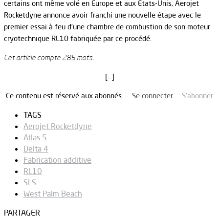
certains ont même volé en Europe et aux États-Unis, Aerojet
Rocketdyne annonce avoir franchi une nouvelle étape avec le
premier essai à feu d’une chambre de combustion de son moteur
cryotechnique RL10 fabriquée par ce procédé.
Cet article compte 285 mots.
[…]
Ce contenu est réservé aux abonnés.
Se connecter
S’abonner
TAGS
Aerojet Rocketdyne
Atlas 5
Delta 4
Fabrication additive
RL10
SLS
West Palm Beach
PARTAGER