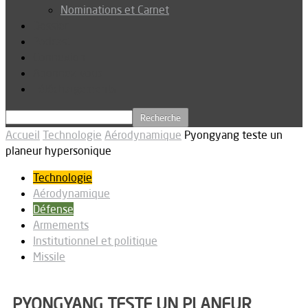
Nominations et Carnet
Dossier
Podcast
Connexion
Abonnez-vous
Téléchargements
Accueil
Technologie
Aérodynamique
Pyongyang teste un
planeur hypersonique
Technologie
Aérodynamique
Défense
Armements
Institutionnel et politique
Missile
PYONGYANG TESTE UN PLANEUR