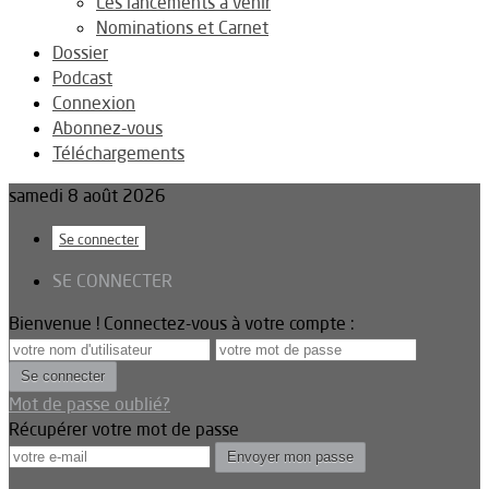
Les lancements à venir
Nominations et Carnet
Dossier
Podcast
Connexion
Abonnez-vous
Téléchargements
samedi 8 août 2026
Se connecter
SE CONNECTER
Bienvenue ! Connectez-vous à votre compte :
Mot de passe oublié?
Récupérer votre mot de passe