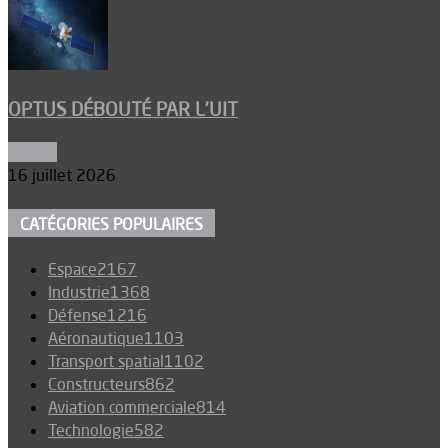
OPTUS DÉBOUTÉ PAR L’UIT
Espace
16 juillet 2026
CATÉGORIES POPULAIRES
Espace
2167
Industrie
1368
Défense
1216
Aéronautique
1103
Transport spatial
1102
Constructeurs
862
Aviation commerciale
814
Technologie
582