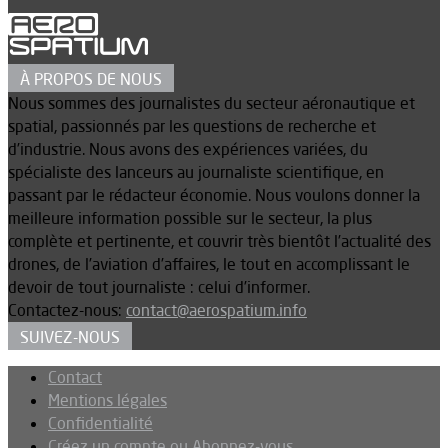
À PROPOS DE NOUS
Nous sommes des journalistes du secteur aéronautique et
spatial, passionnés par les questions de recherche et
d’industrie. Nous avons des expériences variées, du
spécialiste des lanceurs au journaliste scientifique, en
passant par le rédacteur économie. Nous voulons donner la
meilleure information possible sur le secteur, la plus
complète et pertinente, et couvrir très bientôt l’actualité des
drones, de l’aviation d’affaires, le tout en accomplissant le
devoir de tout journaliste : celui d’informer.
Contactez-nous:
contact@aerospatium.info
SUIVEZ-NOUS
Contact
Mentions légales
Confidentialité
Créez un compte ou Abonnez-vous