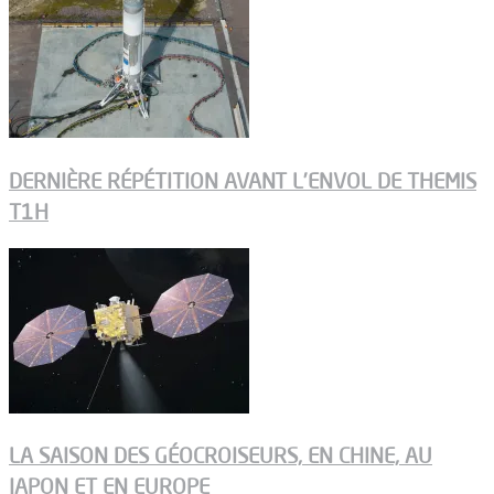
DERNIÈRE RÉPÉTITION AVANT L’ENVOL DE THEMIS
T1H
LA SAISON DES GÉOCROISEURS, EN CHINE, AU
JAPON ET EN EUROPE