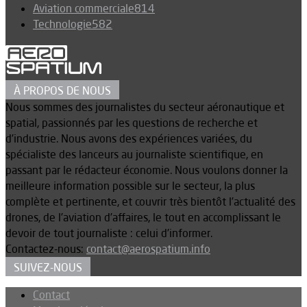
Aviation commerciale
814
Technologie
582
À PROPOS DE NOUS
Nous sommes des journalistes du secteur aéronautique et
spatial, passionnés par les questions de recherche et
d’industrie. Nous avons des expériences variées, du
spécialiste des lanceurs au journaliste scientifique, en
passant par le rédacteur économie. Nous voulons donner la
meilleure information possible sur le secteur, la plus
complète et pertinente, et couvrir très bientôt l’actualité des
drones, de l’aviation d’affaires, le tout en accomplissant le
devoir de tout journaliste : celui d’informer.
Contactez-nous:
contact@aerospatium.info
SUIVEZ-NOUS
Contact