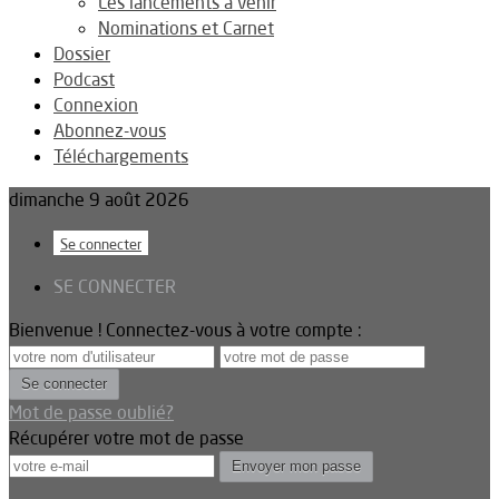
Les lancements à venir
Nominations et Carnet
Dossier
Podcast
Connexion
Abonnez-vous
Téléchargements
dimanche 9 août 2026
Se connecter
SE CONNECTER
Bienvenue ! Connectez-vous à votre compte :
Mot de passe oublié?
Récupérer votre mot de passe