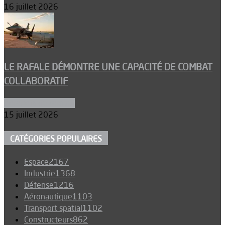
16 juillet 2026
LE RAFALE DÉMONTRE UNE CAPACITÉ DE COMBAT
COLLABORATIF
Aéronefs de combat
15 juillet 2026
CATÉGORIES POPULAIRES
Espace
2167
Industrie
1368
Défense
1216
Aéronautique
1103
Transport spatial
1102
Constructeurs
862