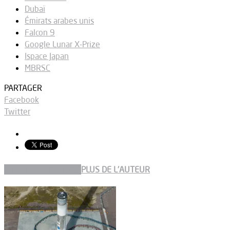
Dubaï
Émirats arabes unis
Falcon 9
Google Lunar X-Prize
Ispace Japan
MBRSC
PARTAGER
Facebook
Twitter
ARTICLES CONNEXES
PLUS DE L'AUTEUR