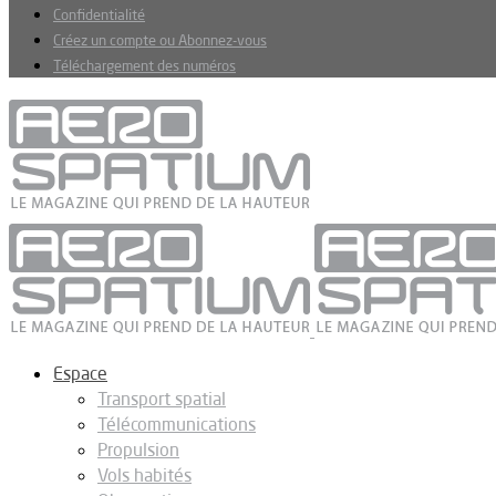
Confidentialité
Créez un compte ou Abonnez-vous
Téléchargement des numéros
Espace
Transport spatial
Télécommunications
Propulsion
Vols habités