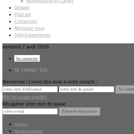
Nominations et Carnet
Dossier
Podcast
Connexion
Abonnez-vous
Téléchargements
vendredi 7 août 2026
Se connecter
SE CONNECTER
Bienvenue ! Connectez-vous à votre compte :
Mot de passe oublié?
Récupérer votre mot de passe
Contact
Mentions légales