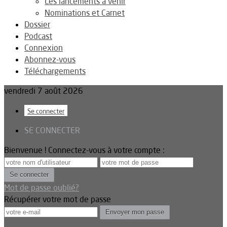
Les lancements à venir
Nominations et Carnet
Dossier
Podcast
Connexion
Abonnez-vous
Téléchargements
vendredi 7 août 2026
Se connecter
SE CONNECTER
Bienvenue ! Connectez-vous à votre compte :
Mot de passe oublié?
Récupérer votre mot de passe