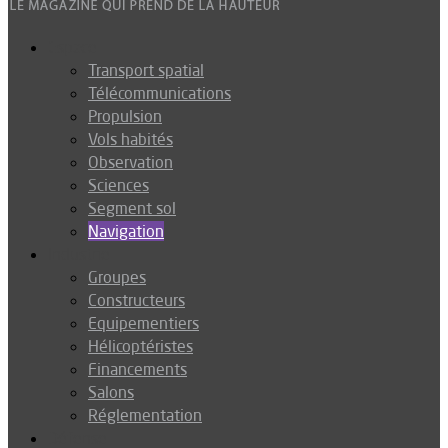
Espace
Transport spatial
Télécommunications
Propulsion
Vols habités
Observation
Sciences
Segment sol
Navigation
Industrie
Groupes
Constructeurs
Equipementiers
Hélicoptéristes
Financements
Salons
Réglementation
Défense