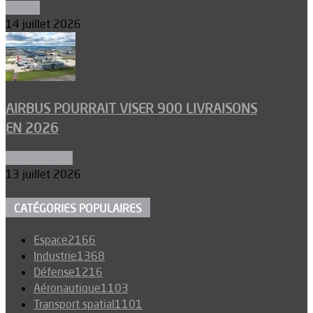
Espace
14 juillet 2026
AIRBUS POURRAIT VISER 900 LIVRAISONS
EN 2026
Aéronautique
13 juillet 2026
CATÉGORIES POPULAIRES
Espace
2166
Industrie
1368
Défense
1216
Aéronautique
1103
Transport spatial
1101