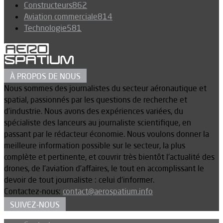
Constructeurs
862
Aviation commerciale
814
Technologie
581
À PROPOS DE NOUS
Nous sommes des journalistes du secteur aéronautique et
spatial, passionnés par les questions de recherche et
d’industrie. Nous avons des expériences variées, du
spécialiste des lanceurs au journaliste scientifique, en
passant par le rédacteur économie. Nous voulons donner la
meilleure information possible sur le secteur, la plus
complète et pertinente, et couvrir très bientôt l’actualité des
drones, de l’aviation d’affaires, le tout en accomplissant le
devoir de tout journaliste : celui d’informer.
Contactez-nous:
contact@aerospatium.info
SUIVEZ-NOUS