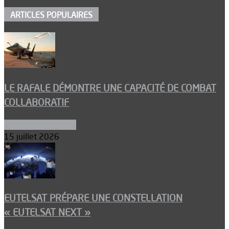
ARTICLES POPULAIRES
LE RAFALE DÉMONTRE UNE CAPACITÉ DE COMBAT
COLLABORATIF
Aéronefs de combat
15 juillet 2026
EUTELSAT PRÉPARE UNE CONSTELLATION
« EUTELSAT NEXT »