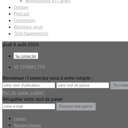
Nominations et Carnet
Dossier
Podcast
Connexion
Abonnez-vous
Téléchargements
jeudi 6 août 2026
Se connecter
SE CONNECTER
Bienvenue ! Connectez-vous à votre compte :
Mot de passe oublié?
Récupérer votre mot de passe
Contact
Mentions légales