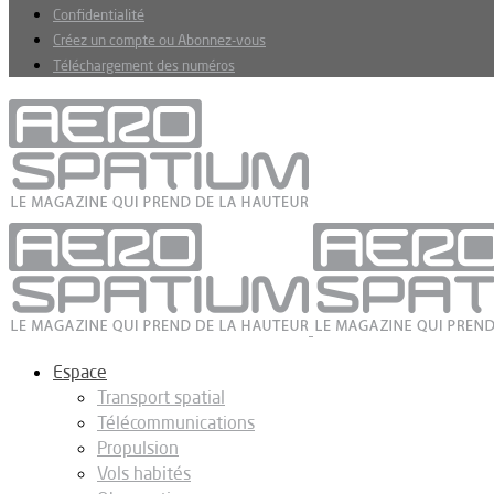
Confidentialité
Créez un compte ou Abonnez-vous
Téléchargement des numéros
Espace
Transport spatial
Télécommunications
Propulsion
Vols habités