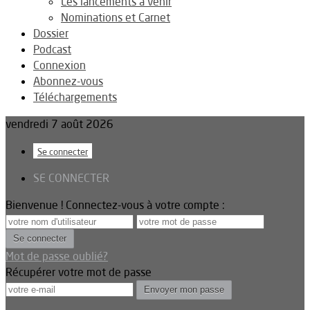
Les lancements à venir
Nominations et Carnet
Dossier
Podcast
Connexion
Abonnez-vous
Téléchargements
vendredi 7 août 2026
Se connecter
SE CONNECTER
Bienvenue ! Connectez-vous à votre compte :
Mot de passe oublié?
Récupérer votre mot de passe