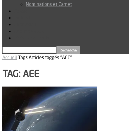
Nominations et Carnet
Dossier
Podcast
Connexion
Abonnez-vous
Téléchargements
Accueil
Tags
Articles taggés "AEE"
TAG: AEE