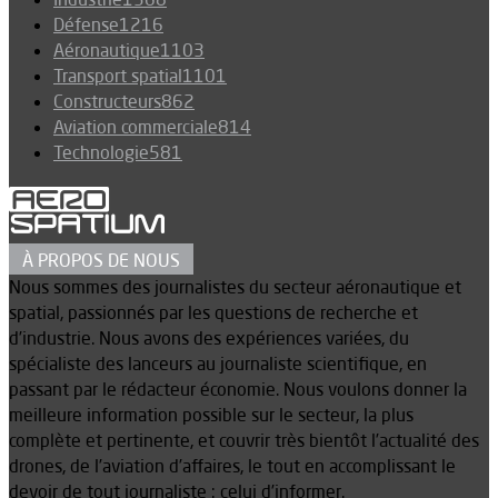
Défense
1216
Aéronautique
1103
Transport spatial
1101
Constructeurs
862
Aviation commerciale
814
Technologie
581
À PROPOS DE NOUS
Nous sommes des journalistes du secteur aéronautique et
spatial, passionnés par les questions de recherche et
d’industrie. Nous avons des expériences variées, du
spécialiste des lanceurs au journaliste scientifique, en
passant par le rédacteur économie. Nous voulons donner la
meilleure information possible sur le secteur, la plus
complète et pertinente, et couvrir très bientôt l’actualité des
drones, de l’aviation d’affaires, le tout en accomplissant le
devoir de tout journaliste : celui d’informer.