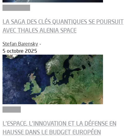
Connectivité
LA SAGA DES CLÉS QUANTIQUES SE POURSUIT
AVEC THALES ALENIA SPACE
Stefan Barensky
-
5 octobre 2025
Défense
L’ESPACE, L’INNOVATION ET LA DÉFENSE EN
HAUSSE DANS LE BUDGET EUROPÉEN