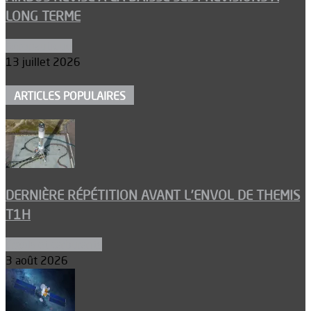
LONG TERME
Aéronautique
13 juillet 2026
ARTICLES POPULAIRES
DERNIÈRE RÉPÉTITION AVANT L’ENVOL DE THEMIS
T1H
Ergols et carburants
3 août 2026