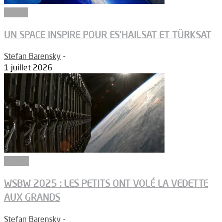
Espace
UN SPACE INSPIRE POUR ES’HAILSAT ET TÜRKSAT
Stefan Barensky
-
1 juillet 2026
Dossier
WSBW 2025 : LES PETITS ONT VOLÉ LA VEDETTE
AUX GRANDS
Stefan Barensky
-