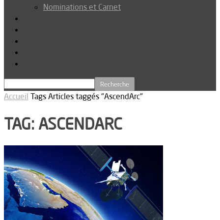
Nominations et Carnet
Dossier
Podcast
Connexion
Abonnez-vous
Téléchargements
Accueil
Tags
Articles taggés "AscendArc"
TAG: ASCENDARC