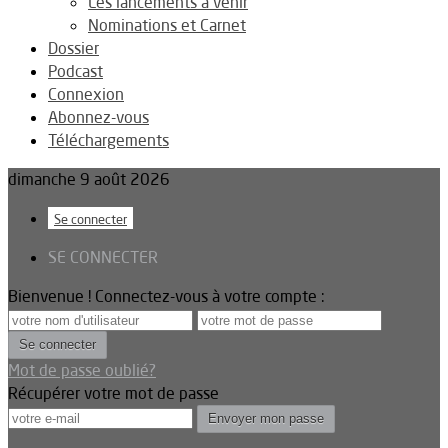
Les lancements à venir
Nominations et Carnet
Dossier
Podcast
Connexion
Abonnez-vous
Téléchargements
dimanche 9 août 2026
Se connecter
SE CONNECTER
Bienvenue ! Connectez-vous à votre compte :
Mot de passe oublié?
Récupérer votre mot de passe