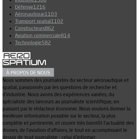
Défense
1216
Aéronautique
1103
Transport spatial
1102
Constructeurs
862
Aviation commerciale
814
Technologie
582
À PROPOS DE NOUS
Nous sommes des journalistes du secteur aéronautique et
spatial, passionnés par les questions de recherche et
d’industrie. Nous avons des expériences variées, du
spécialiste des lanceurs au journaliste scientifique, en
passant par le rédacteur économie. Nous voulons donner la
meilleure information possible sur le secteur, la plus
complète et pertinente, et couvrir très bientôt l’actualité des
drones, de l’aviation d’affaires, le tout en accomplissant le
devoir de tout journaliste : celui d’informer.