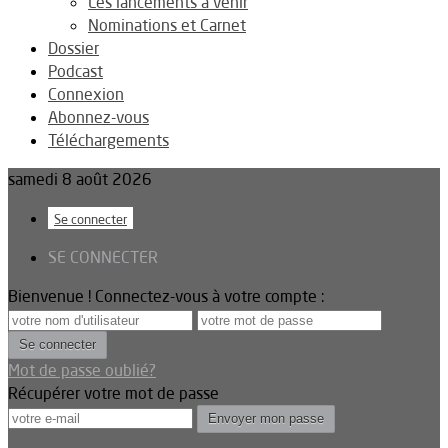
Les lancements à venir
Nominations et Carnet
Dossier
Podcast
Connexion
Abonnez-vous
Téléchargements
samedi 8 août 2026
Se connecter
SE CONNECTER
Bienvenue ! Connectez-vous à votre compte :
Mot de passe oublié?
Récupérer votre mot de passe