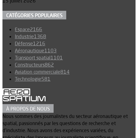
15 juillet 2026
CATÉGORIES POPULAIRES
Espace
2166
Industrie
1368
Défense
1216
Aéronautique
1103
Transport spatial
1101
Constructeurs
862
Aviation commerciale
814
Technologie
581
À PROPOS DE NOUS
Nous sommes des journalistes du secteur aéronautique et
spatial, passionnés par les questions de recherche et
d’industrie. Nous avons des expériences variées, du
spécialiste des lanceurs au journaliste scientifique, en