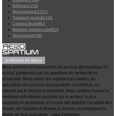
Défense
1216
Aéronautique
1103
Transport spatial
1101
Constructeurs
862
Aviation commerciale
814
Technologie
581
À PROPOS DE NOUS
Nous sommes des journalistes du secteur aéronautique et
spatial, passionnés par les questions de recherche et
d’industrie. Nous avons des expériences variées, du
spécialiste des lanceurs au journaliste scientifique, en
passant par le rédacteur économie. Nous voulons donner la
meilleure information possible sur le secteur, la plus
complète et pertinente, et couvrir très bientôt l’actualité des
drones, de l’aviation d’affaires, le tout en accomplissant le
devoir de tout journaliste : celui d’informer.