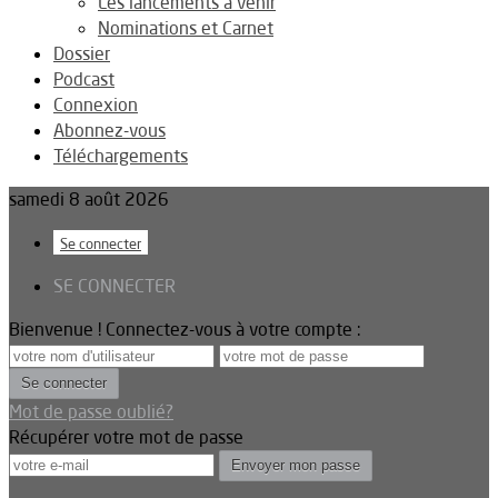
Les lancements à venir
Nominations et Carnet
Dossier
Podcast
Connexion
Abonnez-vous
Téléchargements
samedi 8 août 2026
Se connecter
SE CONNECTER
Bienvenue ! Connectez-vous à votre compte :
Mot de passe oublié?
Récupérer votre mot de passe