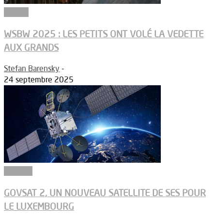
Dossier
WSBW 2025 : LES PETITS ONT VOLÉ LA VEDETTE
AUX GRANDS
Stefan Barensky
-
24 septembre 2025
Défense
GOVSAT 2, UN NOUVEAU SATELLITE DE SES POUR
LE LUXEMBOURG