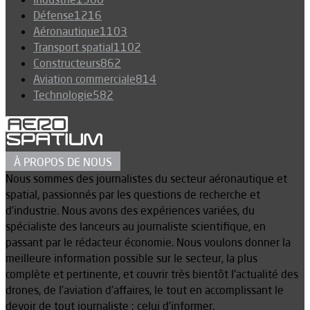
Défense
1216
Aéronautique
1103
Transport spatial
1102
Constructeurs
862
Aviation commerciale
814
Technologie
582
À PROPOS DE NOUS
Nous sommes des journalistes du secteur aéronautique et
spatial, passionnés par les questions de recherche et
d’industrie. Nous avons des expériences variées, du
spécialiste des lanceurs au journaliste scientifique, en
passant par le rédacteur économie. Nous voulons donner la
meilleure information possible sur le secteur, la plus
complète et pertinente, et couvrir très bientôt l’actualité des
drones, de l’aviation d’affaires, le tout en accomplissant le
devoir de tout journaliste : celui d’informer.