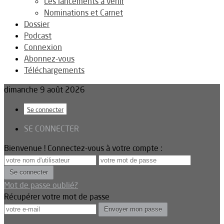
Les lancements à venir
Nominations et Carnet
Dossier
Podcast
Connexion
Abonnez-vous
Téléchargements
dimanche 9 août 2026
Se connecter
SE CONNECTER
Bienvenue ! Connectez-vous à votre compte :
Mot de passe oublié?
Récupérer votre mot de passe