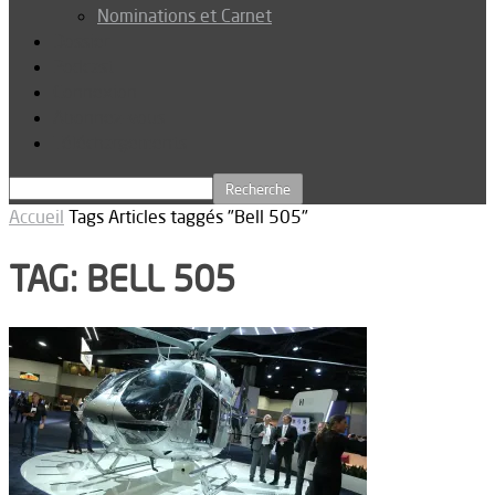
Nominations et Carnet
Dossier
Podcast
Connexion
Abonnez-vous
Téléchargements
Accueil
Tags
Articles taggés "Bell 505"
TAG: BELL 505