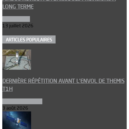
LONG TERME
Aéronautique
13 juillet 2026
ARTICLES POPULAIRES
DERNIÈRE RÉPÉTITION AVANT L’ENVOL DE THEMIS
T1H
Ergols et carburants
3 août 2026