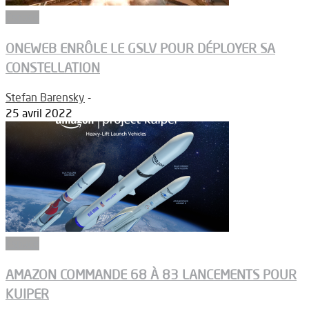
Espace
ONEWEB ENRÔLE LE GSLV POUR DÉPLOYER SA
CONSTELLATION
Stefan Barensky
-
25 avril 2022
Espace
AMAZON COMMANDE 68 À 83 LANCEMENTS POUR
KUIPER