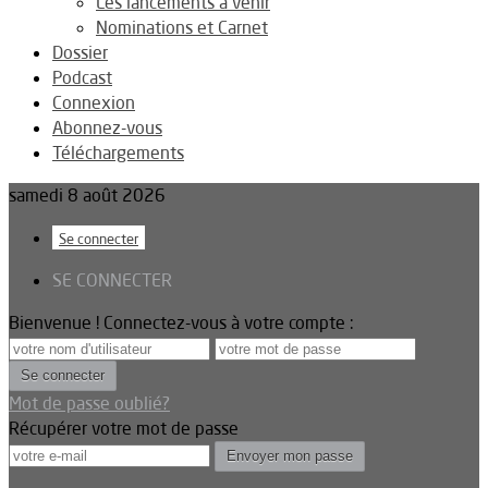
Les lancements à venir
Nominations et Carnet
Dossier
Podcast
Connexion
Abonnez-vous
Téléchargements
samedi 8 août 2026
Se connecter
SE CONNECTER
Bienvenue ! Connectez-vous à votre compte :
Mot de passe oublié?
Récupérer votre mot de passe