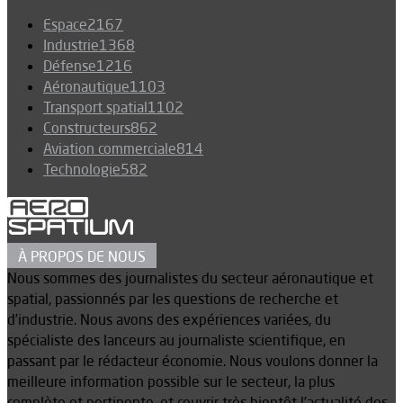
Espace
2167
Industrie
1368
Défense
1216
Aéronautique
1103
Transport spatial
1102
Constructeurs
862
Aviation commerciale
814
Technologie
582
À PROPOS DE NOUS
Nous sommes des journalistes du secteur aéronautique et
spatial, passionnés par les questions de recherche et
d’industrie. Nous avons des expériences variées, du
spécialiste des lanceurs au journaliste scientifique, en
passant par le rédacteur économie. Nous voulons donner la
meilleure information possible sur le secteur, la plus
complète et pertinente, et couvrir très bientôt l’actualité des