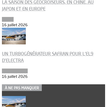
LA SAISON DES GÉOCROISEURS, EN CHINE, AU
JAPON ET EN EUROPE
Espace
16 juillet 2026
UN TURBOGÉNÉRATEUR SAFRAN POUR L’EL9
D’ELECTRA
Environnement
16 juillet 2026
À NE PAS MANQUER