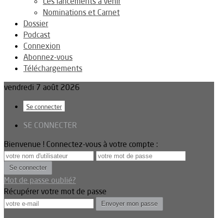
Les lancements à venir
Nominations et Carnet
Dossier
Podcast
Connexion
Abonnez-vous
Téléchargements
vendredi 7 août 2026
Se connecter
SE CONNECTER
Bienvenue ! Connectez-vous à votre compte :
Mot de passe oublié?
Récupérer votre mot de passe