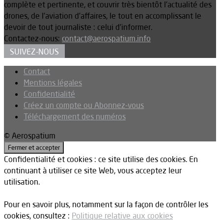
complète et pertinente, et couvrir très bientôt l’actualité des
drones, de l’aviation d’affaires, le tout en accomplissant le
devoir de tout journaliste : celui d’informer.
Contactez-nous:
contact@aerospatium.info
SUIVEZ-NOUS
Contact
Mentions légales
Confidentialité
Créez un compte ou Abonnez-vous
Téléchargement des numéros
© Aerospatium
Confidentialité et cookies : ce site utilise des cookies. En
continuant à utiliser ce site Web, vous acceptez leur
utilisation.
Pour en savoir plus, notamment sur la façon de contrôler les
cookies, consultez :
Politique relative aux cookies