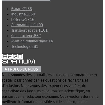
Espace
2166
Industrie
1368
Défense
1216
Aéronautique
1103
Transport spatial
1101
Constructeurs
862
Aviation commerciale
814
Technologie
581
À PROPOS DE NOUS
Nous sommes des journalistes du secteur aéronautique et
spatial, passionnés par les questions de recherche et
d’industrie. Nous avons des expériences variées, du
spécialiste des lanceurs au journaliste scientifique, en
passant par le rédacteur économie. Nous voulons donner la
meilleure information possible sur le secteur, la plus