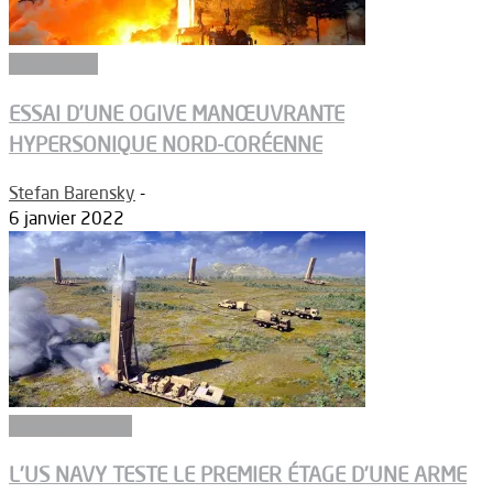
Armements
ESSAI D’UNE OGIVE MANŒUVRANTE
HYPERSONIQUE NORD-CORÉENNE
Stefan Barensky
-
6 janvier 2022
Aérodynamique
L’US NAVY TESTE LE PREMIER ÉTAGE D’UNE ARME