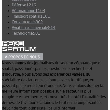
Défense
1216
Aéronautique
1103
Transport spatial
1101
Constructeurs
862
Aviation commerciale
814
Technologie
581
À PROPOS DE NOUS
Nous sommes des journalistes du secteur aéronautique et
spatial, passionnés par les questions de recherche et
d’industrie. Nous avons des expériences variées, du
spécialiste des lanceurs au journaliste scientifique, en
passant par le rédacteur économie. Nous voulons donner la
meilleure information possible sur le secteur, la plus
complète et pertinente, et couvrir très bientôt l’actualité des
drones, de l’aviation d’affaires, le tout en accomplissant le
devoir de tout journaliste : celui d’informer.