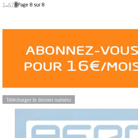
1
...
6
7
8
Page 8 sur 8
Télécharger le dernier numéro