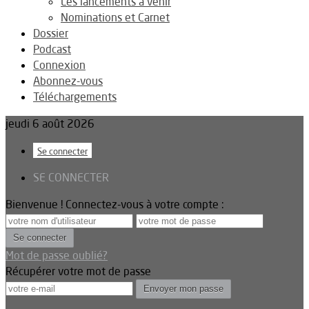
Les lancements à venir
Nominations et Carnet
Dossier
Podcast
Connexion
Abonnez-vous
Téléchargements
jeudi 6 août 2026
Se connecter
SE CONNECTER
Bienvenue ! Connectez-vous à votre compte :
Mot de passe oublié?
Récupérer votre mot de passe