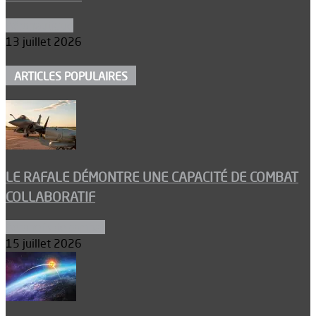
Aéronautique
13 juillet 2026
ARTICLES POPULAIRES
LE RAFALE DÉMONTRE UNE CAPACITÉ DE COMBAT
COLLABORATIF
Aéronefs de combat
15 juillet 2026