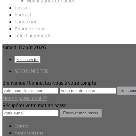
Nominations et Carnet
Dossier
Podcast
Connexion
Abonnez-vous
Téléchargements
samedi 8 août 2026
Se connecter
SE CONNECTER
Bienvenue ! Connectez-vous à votre compte :
Mot de passe oublié?
Récupérer votre mot de passe
Contact
Mentions légales