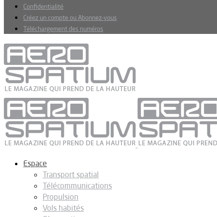
Confidentialité
Créez un compte ou Abonnez-vous
Téléchargement des numéros
Espace
Transport spatial
Télécommunications
Propulsion
Vols habités