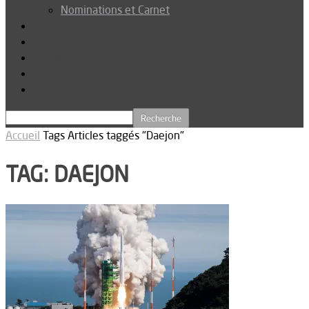
Nominations et Carnet
Dossier
Podcast
Connexion
Abonnez-vous
Téléchargements
Accueil
Tags
Articles taggés "Daejon"
TAG: DAEJON