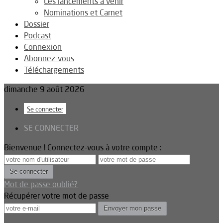
Les lancements à venir
Nominations et Carnet
Dossier
Podcast
Connexion
Abonnez-vous
Téléchargements
dimanche 9 août 2026
Se connecter
SE CONNECTER
Bienvenue ! Connectez-vous à votre compte :
Mot de passe oublié?
Récupérer votre mot de passe