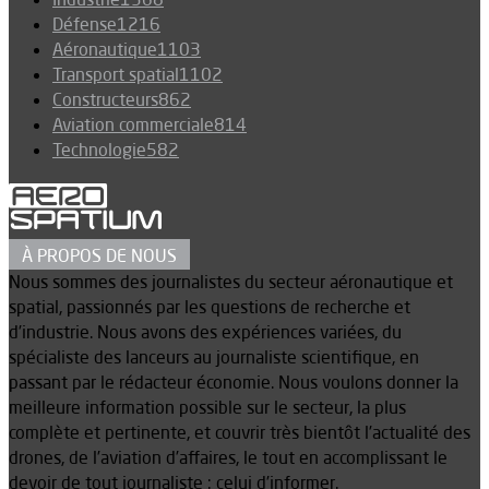
Défense
1216
Aéronautique
1103
Transport spatial
1102
Constructeurs
862
Aviation commerciale
814
Technologie
582
À PROPOS DE NOUS
Nous sommes des journalistes du secteur aéronautique et
spatial, passionnés par les questions de recherche et
d’industrie. Nous avons des expériences variées, du
spécialiste des lanceurs au journaliste scientifique, en
passant par le rédacteur économie. Nous voulons donner la
meilleure information possible sur le secteur, la plus
complète et pertinente, et couvrir très bientôt l’actualité des
drones, de l’aviation d’affaires, le tout en accomplissant le
devoir de tout journaliste : celui d’informer.