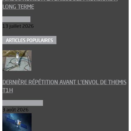
LONG TERME
Aéronautique
13 juillet 2026
ARTICLES POPULAIRES
DERNIÈRE RÉPÉTITION AVANT L’ENVOL DE THEMIS
T1H
Ergols et carburants
3 août 2026