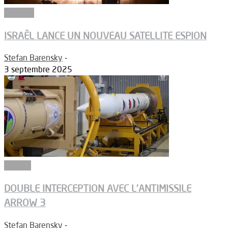
Défense
ISRAËL LANCE UN NOUVEAU SATELLITE ESPION
Stefan Barensky
-
3 septembre 2025
Armées
DOUBLE INTERCEPTION AVEC L’ANTIMISSILE
ARROW 3
Stefan Barensky
-