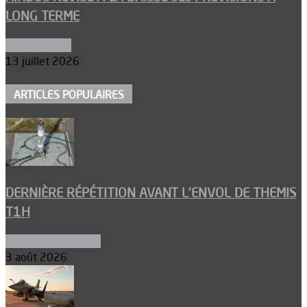
LONG TERME
Aéronautique
13 juillet 2026
ARTICLES POPULAIRES
DERNIÈRE RÉPÉTITION AVANT L’ENVOL DE THEMIS
T1H
Ergols et carburants
3 août 2026