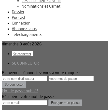
Les lancements à venir
Nominations et Carnet
Dossier
Podcast
Connexion
Abonnez-vous
Téléchargements
dimanche 9 août 2026
Se connecter
SE CONNECTER
Bienvenue ! Connectez-vous à votre compte :
Mot de passe oublié?
Récupérer votre mot de passe