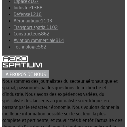
Espace
2167
Industrie
1368
Défense
1216
Aéronautique
1103
Transport spatial
1102
Constructeurs
862
Aviation commerciale
814
Technologie
582
À PROPOS DE NOUS
Nous sommes des journalistes du secteur aéronautique et
spatial, passionnés par les questions de recherche et
d’industrie. Nous avons des expériences variées, du
spécialiste des lanceurs au journaliste scientifique, en
passant par le rédacteur économie. Nous voulons donner la
meilleure information possible sur le secteur, la plus
complète et pertinente, et couvrir très bientôt l’actualité des
drones, de l’aviation d’affaires, le tout en accomplissant le