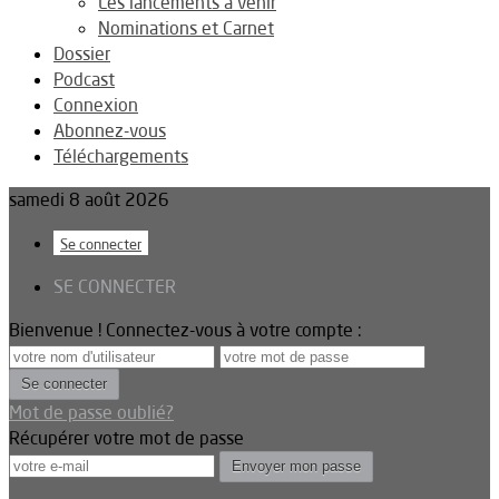
Les lancements à venir
Nominations et Carnet
Dossier
Podcast
Connexion
Abonnez-vous
Téléchargements
samedi 8 août 2026
Se connecter
SE CONNECTER
Bienvenue ! Connectez-vous à votre compte :
Mot de passe oublié?
Récupérer votre mot de passe