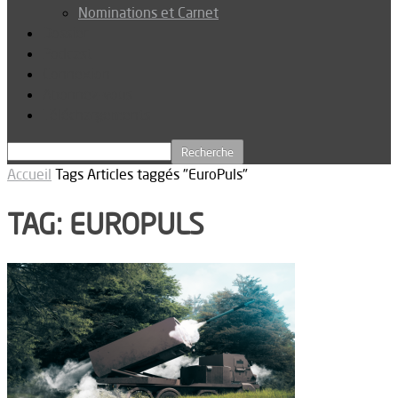
Nominations et Carnet
Dossier
Podcast
Connexion
Abonnez-vous
Téléchargements
Accueil
Tags
Articles taggés "EuroPuls"
TAG: EUROPULS