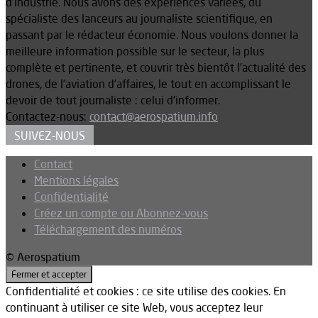
d’industrie. Nous avons des expériences variées, du
spécialiste des lanceurs au journaliste scientifique, en
passant par le rédacteur économie. Nous voulons donner la
meilleure information possible sur le secteur, la plus
complète et pertinente, et couvrir très bientôt l’actualité des
drones, de l’aviation d’affaires, le tout en accomplissant le
devoir de tout journaliste : celui d’informer.
Contactez-nous:
contact@aerospatium.info
SUIVEZ-NOUS
Contact
Mentions légales
Confidentialité
Créez un compte ou Abonnez-vous
Téléchargement des numéros
© Aerospatium
Confidentialité et cookies : ce site utilise des cookies. En
continuant à utiliser ce site Web, vous acceptez leur