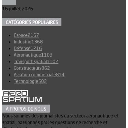
Espace
16 juillet 2026
CATÉGORIES POPULAIRES
Espace
2167
Industrie
1368
Défense
1216
Aéronautique
1103
Transport spatial
1102
Constructeurs
862
Aviation commerciale
814
Technologie
582
À PROPOS DE NOUS
Nous sommes des journalistes du secteur aéronautique et
spatial, passionnés par les questions de recherche et