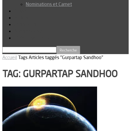
Nominations et Carnet
Dossier
Podcast
Connexion
Abonnez-vous
Téléchargements
Accueil
Tags
Articles taggés "Gurpartap Sandhoo"
TAG: GURPARTAP SANDHOO