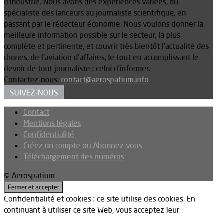
d’industrie. Nous avons des expériences variées, du
spécialiste des lanceurs au journaliste scientifique, en
passant par le rédacteur économie. Nous voulons donner la
meilleure information possible sur le secteur, la plus
complète et pertinente, et couvrir très bientôt l’actualité des
drones, de l’aviation d’affaires, le tout en accomplissant le
devoir de tout journaliste : celui d’informer.
Contactez-nous:
contact@aerospatium.info
SUIVEZ-NOUS
Contact
Mentions légales
Confidentialité
Créez un compte ou Abonnez-vous
Téléchargement des numéros
© Aerospatium
Confidentialité et cookies : ce site utilise des cookies. En
continuant à utiliser ce site Web, vous acceptez leur