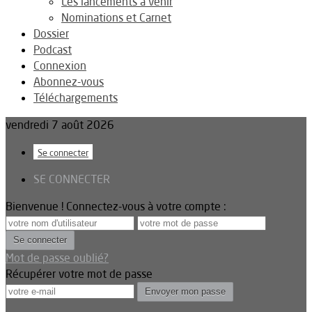
Les lancements à venir
Nominations et Carnet
Dossier
Podcast
Connexion
Abonnez-vous
Téléchargements
vendredi 7 août 2026
Se connecter
SE CONNECTER
Bienvenue ! Connectez-vous à votre compte :
Mot de passe oublié?
Récupérer votre mot de passe