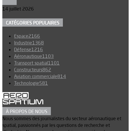
Espace
14 juillet 2026
CATÉGORIES POPULAIRES
Espace
2166
Industrie
1368
Défense
1216
Aéronautique
1103
Transport spatial
1101
Constructeurs
862
Aviation commerciale
814
Technologie
581
À PROPOS DE NOUS
Nous sommes des journalistes du secteur aéronautique et
spatial, passionnés par les questions de recherche et