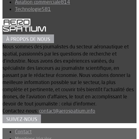
Aviation commerciale
814
Technologie
581
À PROPOS DE NOUS
Nous sommes des journalistes du secteur aéronautique et
spatial, passionnés par les questions de recherche et
d’industrie. Nous avons des expériences variées, du
spécialiste des lanceurs au journaliste scientifique, en
passant par le rédacteur économie. Nous voulons donner la
meilleure information possible sur le secteur, la plus
complète et pertinente, et couvrir très bientôt l’actualité des
drones, de l’aviation d’affaires, le tout en accomplissant le
devoir de tout journaliste : celui d’informer.
Contactez-nous:
contact@aerospatium.info
SUIVEZ-NOUS
Contact
Mentions légales