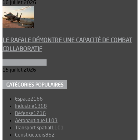
16 juillet 2026
LE RAFALE DÉMONTRE UNE CAPACITÉ DE COMBAT
COLLABORATIF
Aéronefs de combat
15 juillet 2026
CATÉGORIES POPULAIRES
Espace
2166
Industrie
1368
Défense
1216
Aéronautique
1103
Transport spatial
1101
Constructeurs
862