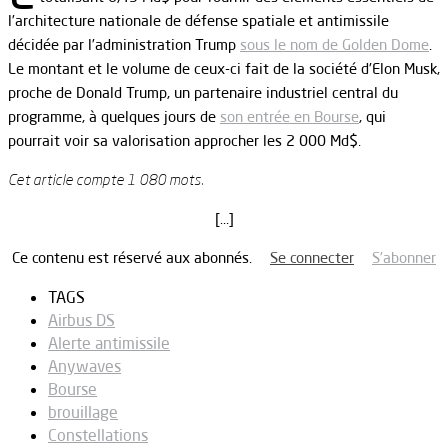
l’architecture nationale de défense spatiale et antimissile
décidée par l’administration Trump
sous le nom de Golden Dome
.
Le montant et le volume de ceux-ci fait de la société d’Elon Musk,
proche de Donald Trump, un partenaire industriel central du
programme, à quelques jours de
son entrée en Bourse
, qui
pourrait voir sa valorisation approcher les 2 000 Md$.
Cet article compte 1 080 mots.
[…]
Ce contenu est réservé aux abonnés.
Se connecter
S’abonner
TAGS
Airbus DS
Alerte antimissile
Anywaves
Bourse
brouillage
Constellations