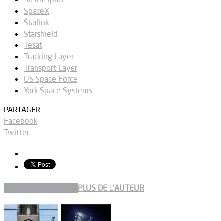
SpaceX
Starlink
Starshield
Tesat
Tracking Layer
Transport Layer
US Space Force
York Space Systems
PARTAGER
Facebook
Twitter
ARTICLES CONNEXES
PLUS DE L'AUTEUR