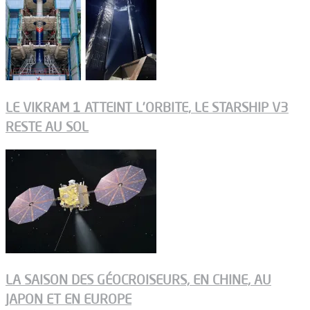
LE VIKRAM 1 ATTEINT L’ORBITE, LE STARSHIP V3
RESTE AU SOL
LA SAISON DES GÉOCROISEURS, EN CHINE, AU
JAPON ET EN EUROPE