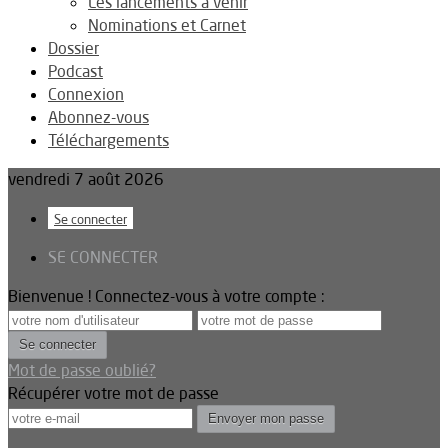
Les lancements à venir
Nominations et Carnet
Dossier
Podcast
Connexion
Abonnez-vous
Téléchargements
vendredi 7 août 2026
Se connecter
SE CONNECTER
Bienvenue ! Connectez-vous à votre compte :
Mot de passe oublié?
Récupérer votre mot de passe