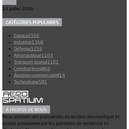
Espace
14 juillet 2026
CATÉGORIES POPULAIRES
Espace
2166
Industrie
1368
Défense
1216
Aéronautique
1103
Transport spatial
1101
Constructeurs
862
Aviation commerciale
814
Technologie
581
À PROPOS DE NOUS
Nous sommes des journalistes du secteur aéronautique et
spatial, passionnés par les questions de recherche et