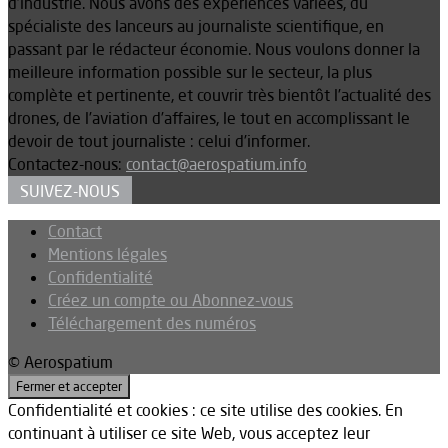
d’industrie. Nous avons des expériences variées, du
spécialiste des lanceurs au journaliste scientifique, en
passant par le rédacteur économie. Nous voulons donner la
meilleure information possible sur le secteur, la plus
complète et pertinente, et couvrir très bientôt l’actualité des
drones, de l’aviation d’affaires, le tout en accomplissant le
devoir de tout journaliste : celui d’informer.
Contactez-nous:
contact@aerospatium.info
SUIVEZ-NOUS
Contact
Mentions légales
Confidentialité
Créez un compte ou Abonnez-vous
Téléchargement des numéros
© Aerospatium
Confidentialité et cookies : ce site utilise des cookies. En
continuant à utiliser ce site Web, vous acceptez leur