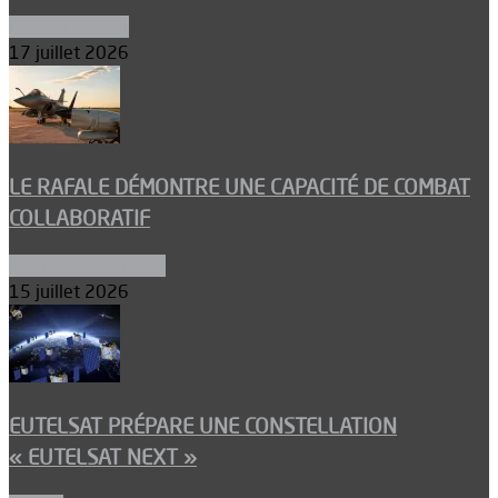
Environnement
17 juillet 2026
LE RAFALE DÉMONTRE UNE CAPACITÉ DE COMBAT
COLLABORATIF
Aéronefs de combat
15 juillet 2026
EUTELSAT PRÉPARE UNE CONSTELLATION
« EUTELSAT NEXT »