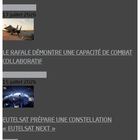
Environnement
17 juillet 2026
LE RAFALE DÉMONTRE UNE CAPACITÉ DE COMBAT
COLLABORATIF
Aéronefs de combat
15 juillet 2026
EUTELSAT PRÉPARE UNE CONSTELLATION
« EUTELSAT NEXT »