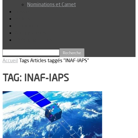
Nominations et Carnet
Dossier
Podcast
Connexion
Abonnez-vous
Téléchargements
Accueil
Tags
Articles taggés "INAF-IAPS"
TAG: INAF-IAPS