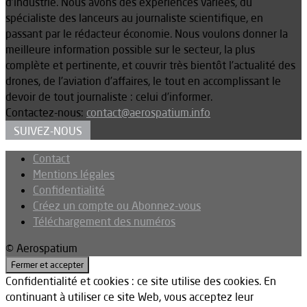
d’industrie. Nous avons des expériences variées, du
spécialiste des lanceurs au journaliste scientifique, en
passant par le rédacteur économie. Nous voulons donner la
meilleure information possible sur le secteur, la plus
complète et pertinente, et couvrir très bientôt l’actualité des
drones, de l’aviation d’affaires, le tout en accomplissant le
devoir de tout journaliste : celui d’informer.
Contactez-nous:
contact@aerospatium.info
SUIVEZ-NOUS
Contact
Mentions légales
Confidentialité
Créez un compte ou Abonnez-vous
Téléchargement des numéros
© Aerospatium
Confidentialité et cookies : ce site utilise des cookies. En
continuant à utiliser ce site Web, vous acceptez leur