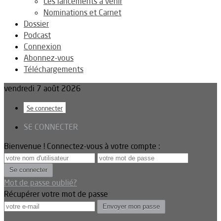
Les lancements à venir
Nominations et Carnet
Dossier
Podcast
Connexion
Abonnez-vous
Téléchargements
vendredi 7 août 2026
Se connecter
SE CONNECTER
Bienvenue ! Connectez-vous à votre compte :
Mot de passe oublié?
Récupérer votre mot de passe