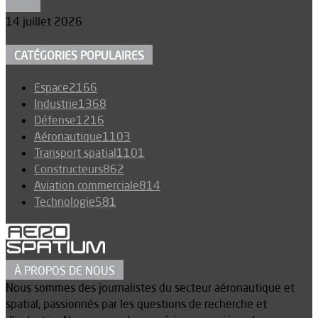
Espace
14 juillet 2026
CATÉGORIES POPULAIRES
Espace
2166
Industrie
1368
Défense
1216
Aéronautique
1103
Transport spatial
1101
Constructeurs
862
Aviation commerciale
814
Technologie
581
À PROPOS DE NOUS
Nous sommes des journalistes du secteur aéronautique et
spatial, passionnés par les questions de recherche et